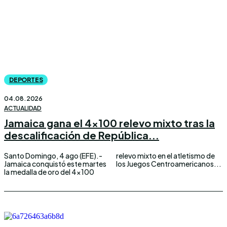
DEPORTES
04.08.2026
ACTUALIDAD
Jamaica gana el 4×100 relevo mixto tras la
descalificación de República...
Santo Domingo, 4 ago (EFE).-
relevo mixto en el atletismo de
Jamaica conquistó este martes
los Juegos Centroamericanos...
la medalla de oro del 4×100