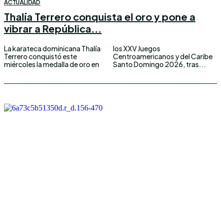
ACTUALIDAD
Thalía Terrero conquista el oro y pone a
vibrar a República...
La karateca dominicana Thalía
los XXV Juegos
Terrero conquistó este
Centroamericanos y del Caribe
miércoles la medalla de oro en
Santo Domingo 2026, tras...