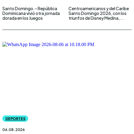
Santo Domingo.– República
Centroamericanos y del Caribe
Dominicana vivió otra jornada
Santo Domingo 2026, con los
dorada en los Juegos
triunfos de Disney Medina,...
DEPORTES
06.08.2026