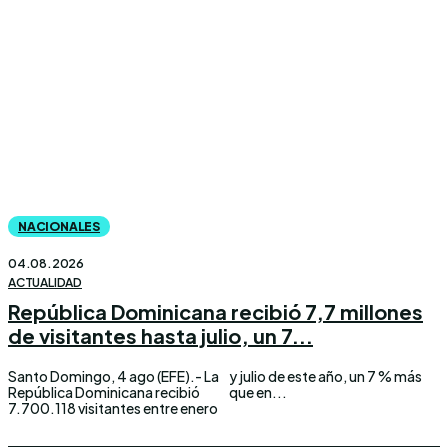
NACIONALES
04.08.2026
ACTUALIDAD
República Dominicana recibió 7,7 millones
de visitantes hasta julio, un 7...
Santo Domingo, 4 ago (EFE).- La
y julio de este año, un 7 % más
República Dominicana recibió
que en...
7.700.118 visitantes entre enero