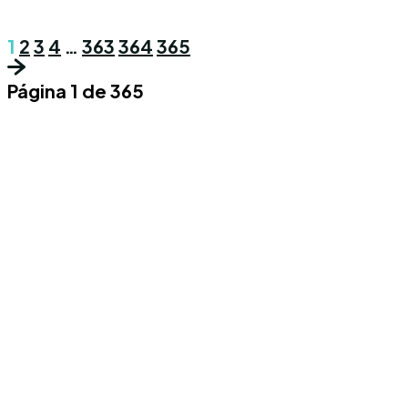
1
2
3
4
…
363
364
365
Página 1 de 365
Conoce los mas recientes acontecimientos
noticiosos nacionales e internacionales en
un solo lugar.