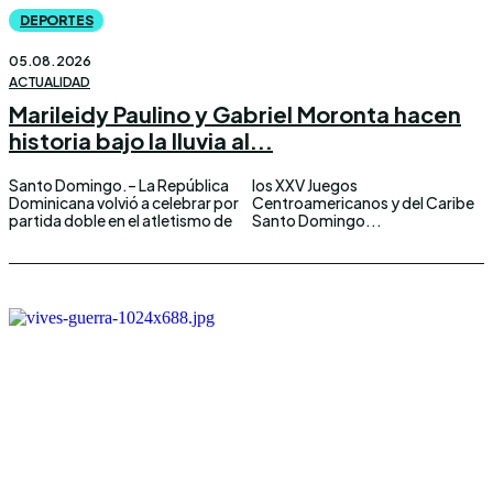
DEPORTES
05.08.2026
ACTUALIDAD
Marileidy Paulino y Gabriel Moronta hacen
historia bajo la lluvia al...
Santo Domingo.– La República
los XXV Juegos
Dominicana volvió a celebrar por
Centroamericanos y del Caribe
partida doble en el atletismo de
Santo Domingo...