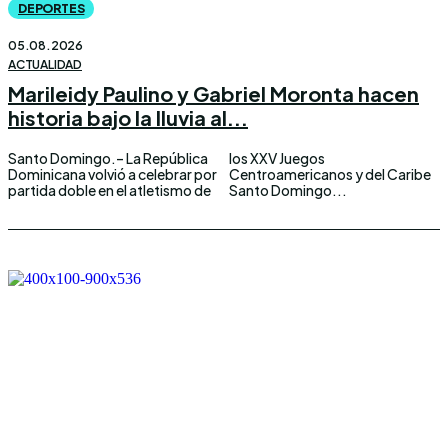
DEPORTES
05.08.2026
ACTUALIDAD
Marileidy Paulino y Gabriel Moronta hacen
historia bajo la lluvia al...
Santo Domingo.– La República
los XXV Juegos
Dominicana volvió a celebrar por
Centroamericanos y del Caribe
partida doble en el atletismo de
Santo Domingo...