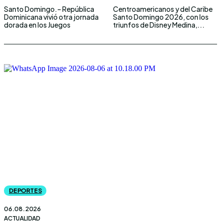
Santo Domingo.– República
Centroamericanos y del Caribe
Dominicana vivió otra jornada
Santo Domingo 2026, con los
dorada en los Juegos
triunfos de Disney Medina,...
DEPORTES
06.08.2026
ACTUALIDAD