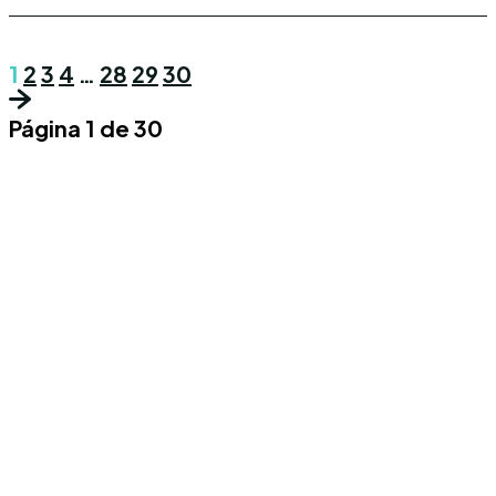
1
2
3
4
…
28
29
30
Página 1 de 30
Conoce los mas recientes acontecimientos
noticiosos nacionales e internacionales en
un solo lugar.