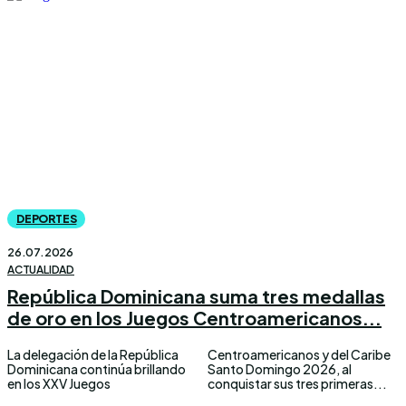
DEPORTES
26.07.2026
ACTUALIDAD
República Dominicana suma tres medallas
de oro en los Juegos Centroamericanos...
La delegación de la República
Centroamericanos y del Caribe
Dominicana continúa brillando
Santo Domingo 2026, al
en los XXV Juegos
conquistar sus tres primeras...