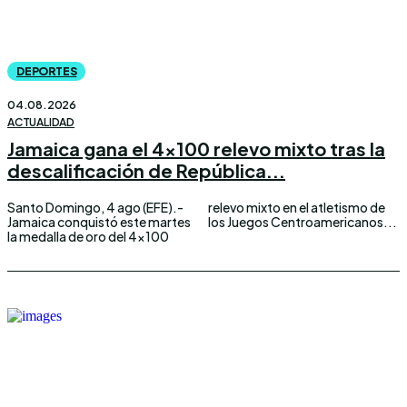
DEPORTES
04.08.2026
ACTUALIDAD
Jamaica gana el 4×100 relevo mixto tras la
descalificación de República...
Santo Domingo, 4 ago (EFE).-
relevo mixto en el atletismo de
Jamaica conquistó este martes
los Juegos Centroamericanos...
la medalla de oro del 4×100