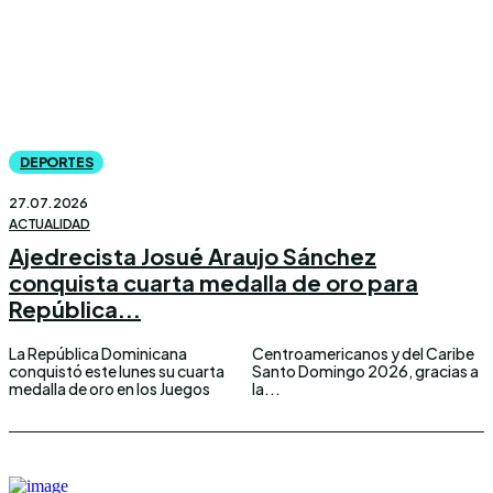
DEPORTES
27.07.2026
ACTUALIDAD
Ajedrecista Josué Araujo Sánchez
conquista cuarta medalla de oro para
República...
La República Dominicana
Centroamericanos y del Caribe
conquistó este lunes su cuarta
Santo Domingo 2026, gracias a
medalla de oro en los Juegos
la...