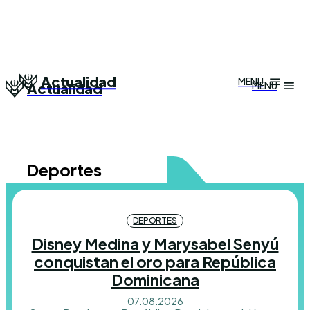
TERMS & CONDITIONS
TERMS & CONDITIONS
PRIVACY POLICY
PRIVACY POLICY
Actualidad
MENU
MENU
Actualidad
NEWSLETTER
NEWSLETTER
DMCA
DMCA
ABOUT US
ABOUT US
Echo
Echo
Verse
Verse
Deportes
Copyright © Newspaper Theme.
Copyright © Newspaper Theme.
DEPORTES
Disney Medina y Marysabel Senyú
conquistan el oro para República
Dominicana
07.08.2026