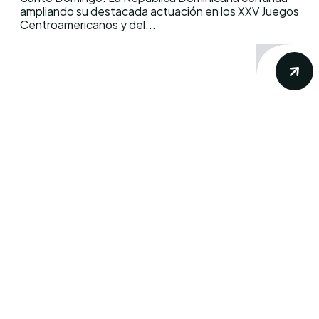
ampliando su destacada actuación en los XXV Juegos
Centroamericanos y del...
Conoce los mas recientes acontecimientos
noticiosos nacionales e internacionales en
un solo lugar.