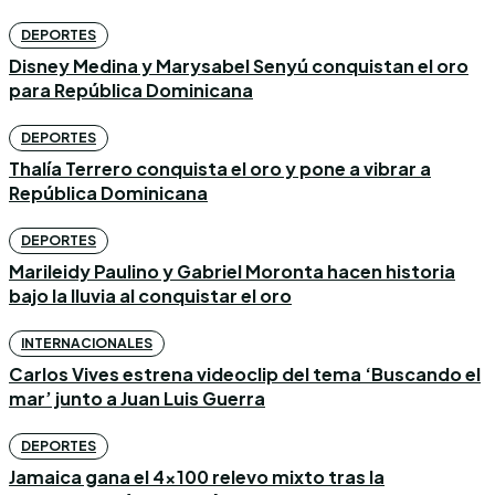
DEPORTES
Disney Medina y Marysabel Senyú conquistan el oro
para República Dominicana
DEPORTES
Thalía Terrero conquista el oro y pone a vibrar a
República Dominicana
DEPORTES
Marileidy Paulino y Gabriel Moronta hacen historia
bajo la lluvia al conquistar el oro
INTERNACIONALES
Carlos Vives estrena videoclip del tema ‘Buscando el
mar’ junto a Juan Luis Guerra
DEPORTES
Jamaica gana el 4×100 relevo mixto tras la