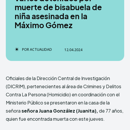
muerte de bisabuela de
niña asesinada en la
Máximo Gómez
TERMS & CONDITIONS
TERMS & CONDITIONS
PRIVACY POLICY
PRIVACY POLICY
NEWSLETTER
NEWSLETTER
DMCA
DMCA
ABOUT US
ABOUT US
POR
ACTUALIDAD
12.04.2024
Echo
Echo
Verse
Verse
Copyright © Newspaper Theme.
Copyright © Newspaper Theme.
Oficiales de la Dirección Central de Investigación
(DICRIM), pertenecientes al área de Crimines y Delitos
Comparte esto:
Comparte esto:
Contra La Persona (Homicidio) en coordinación con el
Facebook
Facebook
X
X
Ministerio Público se presentaron en la casa de la
señora
señora
Juana González
(Juanita),
de 77 años,
quien fue encontrada muerta con este jueves.