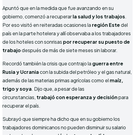
Apuntó que en la medida que fue avanzando en su
gobierno, comenzó a recuperar
la salud y los trabajos
.
Por eso visitó en reiteradas ocasiones la
región Este
del
país en la parte hotelera y allí observaba a los trabajadores
de los hoteles con sonrisas
por recuperar su puesto de
trabajo
después de más de siete meses sin laborar.
Recordó también la crisis que contrajo la
guerra entre
Rusia y Ucrania
con la subida del petróleo y el gas natural,
además de las materias primas agrícolas como el
maíz,
trigo y soya
. Dijo que, a pesar de las
circunstancias,
trabajó con esperanza y decisión
para
recuperar el país.
Subrayó que siempre ha dicho que en su gobierno los
trabajadores dominicanos no pueden disminuir su salario