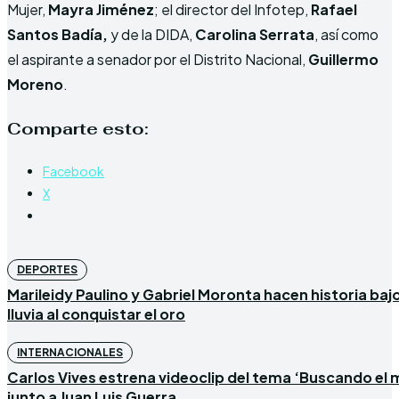
Mujer,
Mayra Jiménez
; el director del Infotep,
Rafael
Santos Badía,
y de la DIDA,
Carolina Serrata
, así como
el aspirante a senador por el Distrito Nacional,
Guillermo
Moreno
.
Comparte esto:
Facebook
X
DEPORTES
Marileidy Paulino y Gabriel Moronta hacen historia bajo
lluvia al conquistar el oro
INTERNACIONALES
Carlos Vives estrena videoclip del tema ‘Buscando el 
junto a Juan Luis Guerra