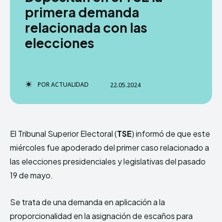
primera demanda
relacionada con las
elecciones
TERMS & CONDITIONS
TERMS & CONDITIONS
PRIVACY POLICY
PRIVACY POLICY
NEWSLETTER
NEWSLETTER
DMCA
DMCA
ABOUT US
ABOUT US
POR
ACTUALIDAD
22.05.2024
Echo
Echo
Verse
Verse
Copyright © Newspaper Theme.
Copyright © Newspaper Theme.
El Tribunal Superior Electoral (
TSE
) informó de que este
miércoles fue apoderado del primer caso relacionado a
Comparte esto:
Comparte esto:
las elecciones presidenciales y legislativas del pasado
Facebook
Facebook
X
X
19 de mayo.
Se trata de una demanda en aplicación a la
proporcionalidad en la asignación de escaños para