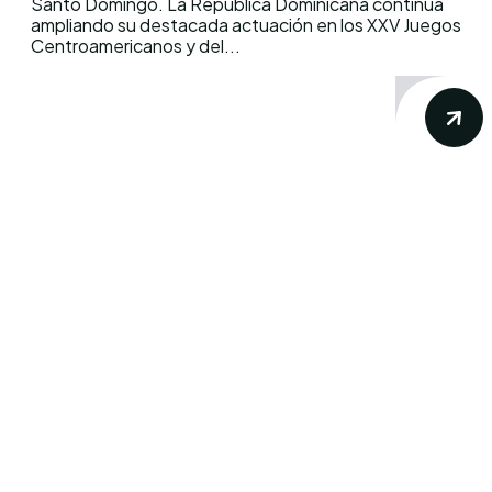
Santo Domingo. La República Dominicana continúa
ampliando su destacada actuación en los XXV Juegos
Centroamericanos y del...
Conoce los mas recientes acontecimientos
noticiosos nacionales e internacionales en
un solo lugar.