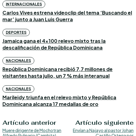
INTERNACIONALES
Carlos Vives estrena videoclip del tema ‘Buscando el
mar’ junto a Juan Luis Guerra
DEPORTES
Jamaica gana el 4×100 relevo mixto tras la
descalificación de República Dominicana
NACIONALES
República Dominicana recibió 7,7 millones de
visitantes hasta julio, un 7 % más interanual
NACIONALES
Marileidy triunfa en el relevo mixto y República
Dominicana alcanza 17 medallas de oro
Artículo anterior
Artículo siguiente
Muere dirigente de Mochotran
Envían a Najayo al pastor Johan
Alfredo Pulinario (Cambita)
Castillo Ortega por