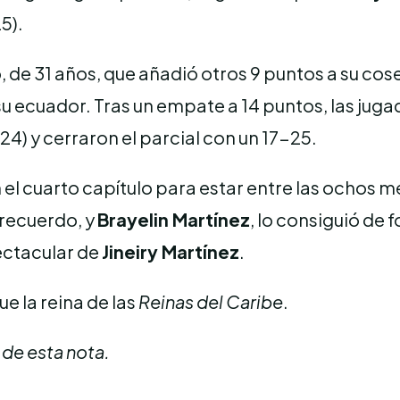
5).
de 31 años, que añadió otros 9 puntos a su cos
e su ecuador. Tras un empate a 14 puntos, las jug
4) y cerraron el parcial con un 17-25.
n el cuarto capítulo para estar entre las ochos 
 recuerdo, y
Brayelin Martínez
, lo consiguió de 
pectacular de
Jineiry Martínez
.
e la reina de las
Reinas del Caribe
.
 de esta nota.