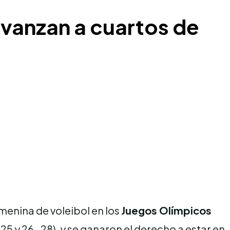
avanzan a cuartos de
menina de voleibol en los
Juegos Olímpicos
-25 y 26-28), y se ganaron el derecho a estar en