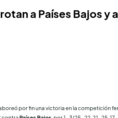
rotan a Países Bajos y 
aboreó por fin una victoria en la competición fe
C contra
Países Bajos
, por 1-3 (25-22, 21-25, 17