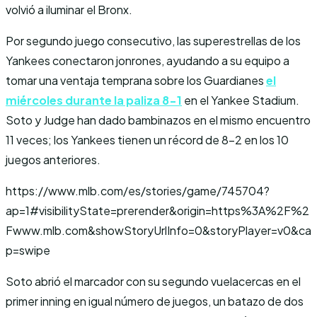
volvió a iluminar el Bronx.
Por segundo juego consecutivo, las superestrellas de los
Yankees conectaron jonrones, ayudando a su equipo a
tomar una ventaja temprana sobre los Guardianes
el
miércoles durante la paliza 8-1
en el Yankee Stadium.
Soto y Judge han dado bambinazos en el mismo encuentro
11 veces; los Yankees tienen un récord de 8-2 en los 10
juegos anteriores.
https://www.mlb.com/es/stories/game/745704?
ap=1#visibilityState=prerender&origin=https%3A%2F%2
Fwww.mlb.com&showStoryUrlInfo=0&storyPlayer=v0&ca
p=swipe
Soto abrió el marcador con su segundo vuelacercas en el
primer inning en igual número de juegos, un batazo de dos