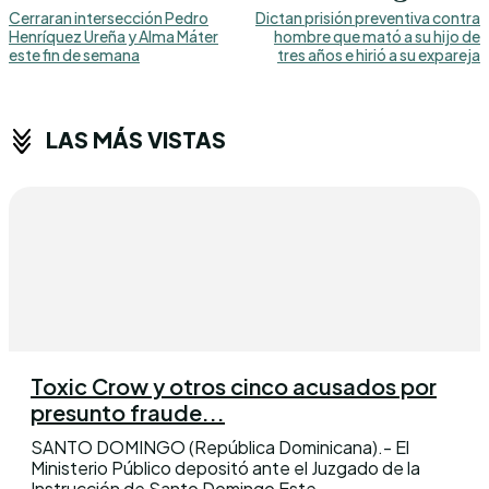
Cerraran intersección Pedro
Dictan prisión preventiva contra
Henríquez Ureña y Alma Máter
hombre que mató a su hijo de
este fin de semana
tres años e hirió a su expareja
LAS MÁS VISTAS
Toxic Crow y otros cinco acusados por
presunto fraude...
SANTO DOMINGO (República Dominicana).- El
Ministerio Público depositó ante el Juzgado de la
Instrucción de Santo Domingo Este,...