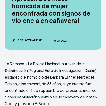
homicida de mujer
encontrada con signos de
violencia en cañaveral
TERMS & CONDITIONS
TERMS & CONDITIONS
PRIVACY POLICY
PRIVACY POLICY
NEWSLETTER
NEWSLETTER
DMCA
DMCA
ABOUT US
ABOUT US
POR
ACTUALIDAD
16.09.2024
Echo
Echo
Verse
Verse
Copyright © Newspaper Theme.
Copyright © Newspaper Theme.
La Romana.- La Policía Nacional, a través de la
Subdirección Regional Este de Investigación (Dicrim),
Comparte esto:
Comparte esto:
esclareció el homicidio de Bárbara Esther Mercedes
Facebook
Facebook
X
X
Febles, alias Yovanni, de 53 años, cuyo cuerpo fue
encontrado el 4 de septiembre del presente mes, con
signos de violación y asfixia en un cañaveral del batey
Copey, provincia El Seibo.