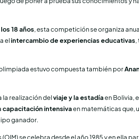
, luego de poner a prueba sus conocimientos y
los 18 años
, esta competición se organiza anua
a el
intercambio de experiencias educativas
,
a olimpiada estuvo compuesta también por
Anan
 la realización del
viaje y la estadía
en Bolivia, e
a
capacitación intensiva
en matemáticas que, un
quipo ganador.
M) se celebra desde el año 1985 y en ella partic