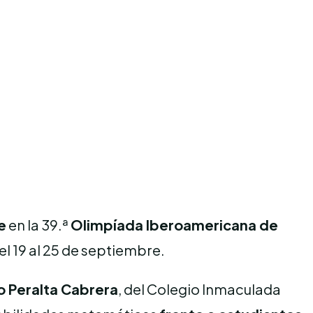
e
en la 39.ª
Olimpíada Iberoamericana de
del 19 al 25 de septiembre.
o Peralta Cabrera
, del Colegio Inmaculada