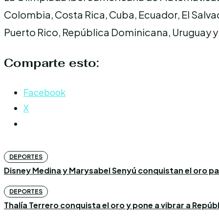
Colombia, Costa Rica, Cuba, Ecuador, El Salv
Puerto Rico, República Dominicana, Uruguay 
Comparte esto:
Facebook
X
DEPORTES
Disney Medina y Marysabel Senyú conquistan el oro p
DEPORTES
Thalía Terrero conquista el oro y pone a vibrar a Repú