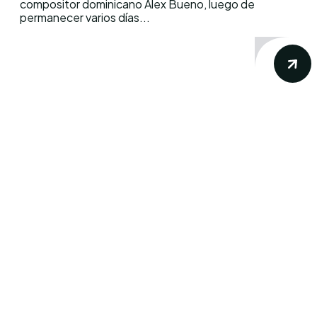
compositor dominicano Alex Bueno, luego de
permanecer varios días...
Conoce los mas recientes acontecimientos
noticiosos nacionales e internacionales en
un solo lugar.