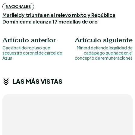
NACIONALES
Marileidy triunfa en el relevo mixto y República
Dominicana alcanza 17 medallas de oro
Artículo anterior
Artículo siguiente
Cae abatido recluso que
Minerd defiende legalidad de
secuestró coronel de cárcel de
cada pago que hace en el
Azua
concepto de remuneraciones
LAS MÁS VISTAS