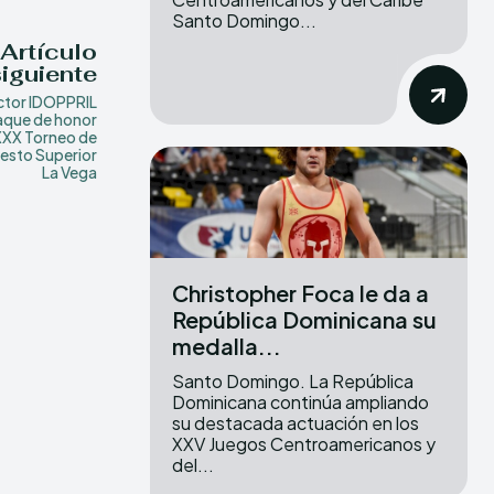
Santo Domingo...
Artículo
siguiente
ctor IDOPPRIL
aque de honor
XXX Torneo de
esto Superior
La Vega
Christopher Foca le da a
República Dominicana su
medalla...
Santo Domingo. La República
Dominicana continúa ampliando
su destacada actuación en los
XXV Juegos Centroamericanos y
del...