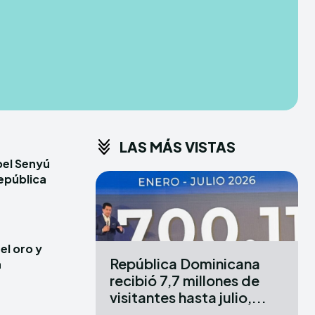
CONDITIONS
CONDITIONS
PRIVACY POLICY
PRIVACY POLICY
ER
ER
DMCA
DMCA
ABOUT US
ABOUT US
LAS MÁS VISTAS
erse
erse
bel Senyú
ewspaper Theme.
ewspaper Theme.
epública
X
X
el oro y
República Dominicana
a
recibió 7,7 millones de
visitantes hasta julio,...