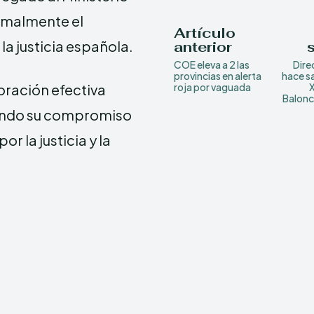
ormalmente el
Artículo
la justicia española.
anterior
COE eleva a 2 las
Dire
provincias en alerta
hace s
boración efectiva
roja por vaguada
Balonc
mando su compromiso
r la justicia y la