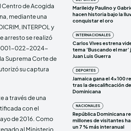
el Centro de Acogida
Marileidy Paulino y Gabr
hacen historia bajo la lluv
ina, mediante una
conquistar el oro
 DICRIM, INTERPOL y
INTERNACIONALES
 arresto se realizó
Carlos Vives estrena vide
No. 001-022-2024-
tema ‘Buscando el mar’ 
Juan Luis Guerra
 la Suprema Corte de
autorizó su captura
DEPORTES
Jamaica gana el 4×100 r
tras la descalificación d
Dominicana
e a través de una
NACIONALES
tificada con el
República Dominicana re
mayo de 2016. Como
millones de visitantes has
un 7 % más interanual
regado al Ministerio