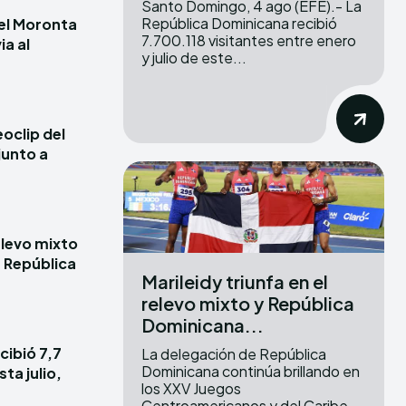
Santo Domingo, 4 ago (EFE).- La
República Dominicana recibió
iel Moronta
7.700.118 visitantes entre enero
ia al
y julio de este...
oclip del
junto a
elevo mixto
e República
Marileidy triunfa en el
relevo mixto y República
Dominicana...
cibió 7,7
La delegación de República
Dominicana continúa brillando en
ta julio,
los XXV Juegos
Centroamericanos y del Caribe