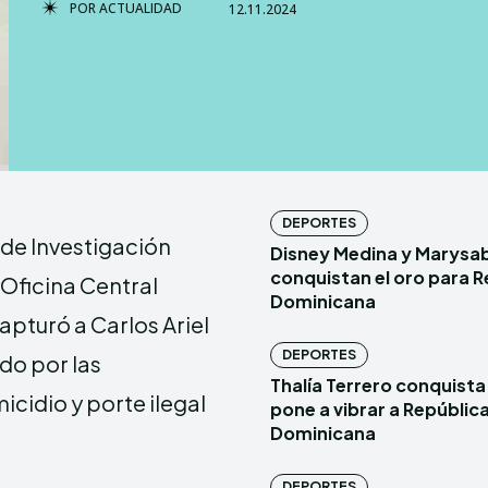
POR
ACTUALIDAD
12.11.2024
TERMS & 
TERMS & 
NEWSLETT
NEWSLETT
Echo
Echo
V
V
DEPORTES
 de Investigación
Disney Medina y Marysa
Copyright © N
Copyright © N
conquistan el oro para R
u Oficina Central
Dominicana
pturó a Carlos Ariel
Comparte esto:
Comparte esto:
DEPORTES
do por las
Facebook
Facebook
Thalía Terrero conquista 
icidio y porte ilegal
pone a vibrar a Repúblic
Dominicana
DEPORTES