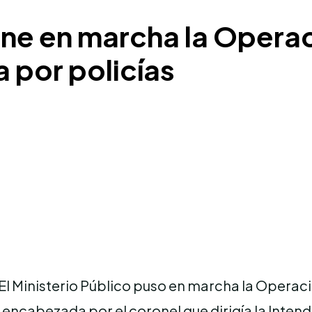
one en marcha la Opera
a por policías
El Ministerio Público puso en marcha la Operaci
encabezada por el coronel que dirigía la Intend