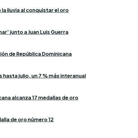
a lluvia al conquistar el oro
ar’ junto a Juan Luis Guerra
ación de República Dominicana
 hasta julio, un 7 % más interanual
icana alcanza 17 medallas de oro
alla de oro número 12