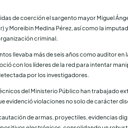
as de coerción el sargento mayor Miguel Ángel 
ar) y Moreibin Medina Pérez, así como la imputa
organización criminal.
Santos llevaba más de seis años como auditor en
asoció con los líderes de la red para intentar ma
detectada por los investigadores.
 técnicos del Ministerio Público han trabajado 
que evidenció violaciones no solo de carácter di
incautación de armas, proyectiles, evidencias d
spositivos electrónicos, consolidando un robus