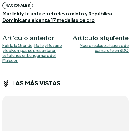
NACIONALES
Marileidy triunfa en el relevo mixto y República
Dominicana alcanza 17 medallas de oro
Artículo anterior
Artículo siguiente
Fefita la Grande, Rafely Rosario
Muere recluso al caerse de
y los Kompas se presentarán
camarote en SDO
este lunes en Lungomare del
Malecón
LAS MÁS VISTAS