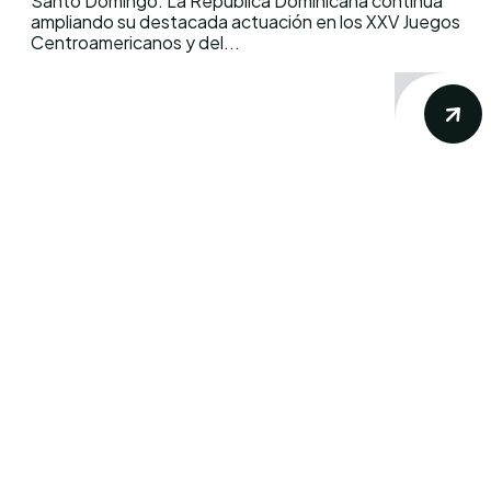
Santo Domingo. La República Dominicana continúa
ampliando su destacada actuación en los XXV Juegos
Centroamericanos y del...
Conoce los mas recientes acontecimientos
noticiosos nacionales e internacionales en
un solo lugar.