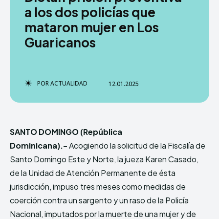
a los dos policías que
mataron mujer en Los
Guaricanos
TERMS & CONDITIONS
TERMS & CONDITIONS
PRIVACY POLICY
PRIVACY POLICY
NEWSLETTER
NEWSLETTER
DMCA
DMCA
ABOUT US
ABOUT US
POR
ACTUALIDAD
12.01.2025
Echo
Echo
Verse
Verse
Copyright © Newspaper Theme.
Copyright © Newspaper Theme.
SANTO DOMINGO (República
Dominicana).-
Acogiendo la solicitud de la Fiscalía de
Comparte esto:
Comparte esto:
Santo Domingo Este y Norte, la jueza Karen Casado,
Facebook
Facebook
X
X
de la Unidad de Atención Permanente de ésta
jurisdicción, impuso tres meses como medidas de
coerción contra un sargento y un raso de la Policía
Nacional, imputados por la muerte de una mujer y de