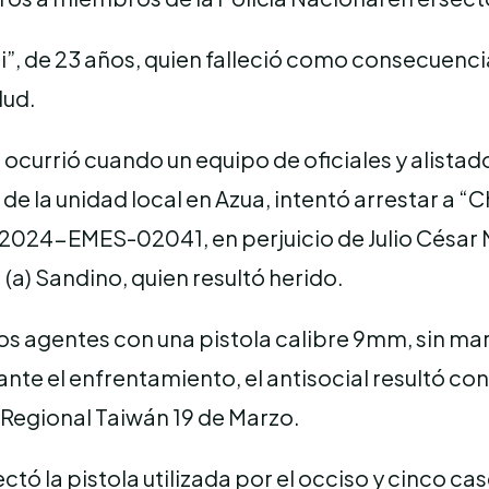
ui”, de 23 años, quien falleció como consecuenc
lud.
 ocurrió cuando un equipo de oficiales y alistad
e la unidad local en Azua, intentó arrestar a “
-2024-EMES-02041, en perjuicio de Julio César M
 (a) Sandino, quien resultó herido.
 los agentes con una pistola calibre 9mm, sin ma
ante el enfrentamiento, el antisocial resultó c
 Regional Taiwán 19 de Marzo.
lectó la pistola utilizada por el occiso y cinco c