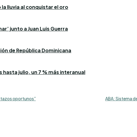
a lluvia al conquistar el oro
ar’ junto a Juan Luis Guerra
ación de República Dominicana
 hasta julio, un 7 % más interanual
batazos oportunos”
ABA: Sistema de 