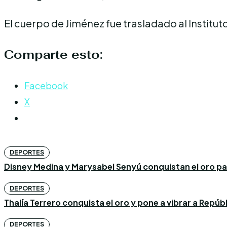
El cuerpo de Jiménez fue trasladado al Institu
Comparte esto:
Facebook
X
DEPORTES
Disney Medina y Marysabel Senyú conquistan el oro p
DEPORTES
Thalía Terrero conquista el oro y pone a vibrar a Repú
DEPORTES