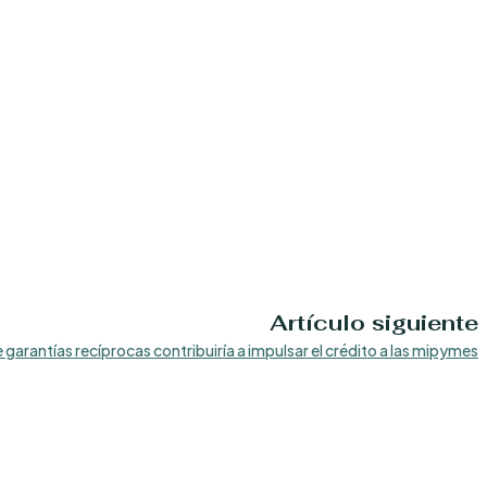
Artículo siguiente
garantías recíprocas contribuiría a impulsar el crédito a las mipymes