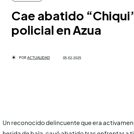
Cae abatido “Chiqui”
policial en Azua
POR
ACTUALIDAD
05.02.2025
Un reconocido delincuente que era activament
herida de bala, cayó abatido tras enfrentar a t