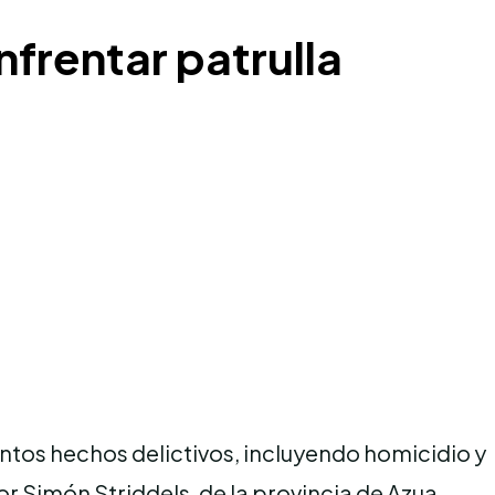
frentar patrulla
tos hechos delictivos, incluyendo homicidio y
or Simón Striddels, de la provincia de Azua.