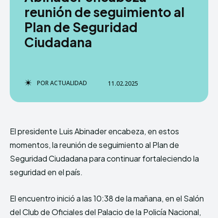
reunión de seguimiento al
Plan de Seguridad
Ciudadana
TERMS & CONDITIONS
TERMS & CONDITIONS
PRIVACY POLICY
PRIVACY POLICY
NEWSLETTER
NEWSLETTER
DMCA
DMCA
ABOUT US
ABOUT US
POR
ACTUALIDAD
11.02.2025
Echo
Echo
Verse
Verse
Copyright © Newspaper Theme.
Copyright © Newspaper Theme.
El presidente Luis Abinader encabeza, en estos
momentos, la reunión de seguimiento al Plan de
Comparte esto:
Comparte esto:
Seguridad Ciudadana para continuar fortaleciendo la
Facebook
Facebook
X
X
seguridad en el país.
El encuentro inició a las 10:38 de la mañana, en el Salón
del Club de Oficiales del Palacio de la Policía Nacional,