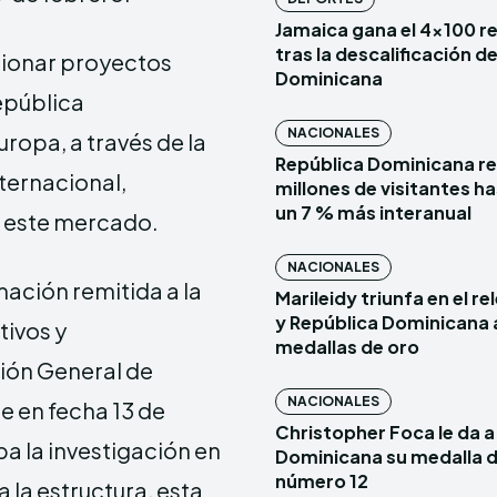
Jamaica gana el 4×100 r
tras la descalificación d
cionar proyectos
Dominicana
epública
NACIONALES
ropa, a través de la
República Dominicana re
ternacional,
millones de visitantes has
un 7 % más interanual
n este mercado.
NACIONALES
mación remitida a la
Marileidy triunfa en el r
y República Dominicana 
tivos y
medallas de oro
ción General de
NACIONALES
e en fecha 13 de
Christopher Foca le da a
a la investigación en
Dominicana su medalla d
número 12
 la estructura, esta