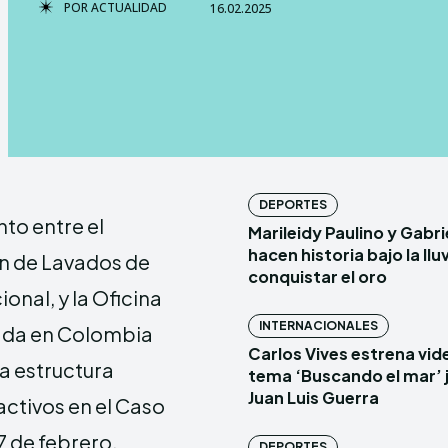
POR
ACTUALIDAD
16.02.2025
TERMS & 
TERMS & 
NEWSLETT
NEWSLETT
Echo
Echo
V
V
DEPORTES
nto entre el
Marileidy Paulino y Gabr
Copyright © N
Copyright © N
hacen historia bajo la lluv
ión de Lavados de
conquistar el oro
ional, y la Oficina
Comparte esto:
Comparte esto:
INTERNACIONALES
tada en Colombia
Facebook
Facebook
Carlos Vives estrena vide
la estructura
tema ‘Buscando el mar’ 
Juan Luis Guerra
activos en el Caso
 de febrero.
DEPORTES