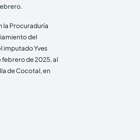
febrero.
 la Procuraduría
ciamiento del
el imputado Yves
e febrero de 2025, al
lla de Cocotal, en