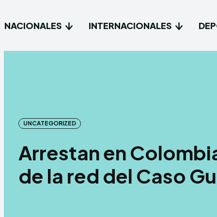
NACIONALES
INTERNACIONALES
DEP
Type in
Type in
Inicio
Inicio
Naciona
Naciona
UNCATEGORIZED
Interna
Interna
Arrestan en Colombia 
Deport
Deport
de la red del Caso 
Tecnolo
Tecnolo