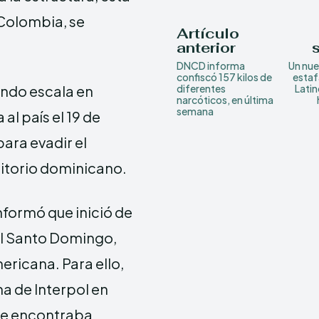
 Colombia, se
Artículo
anterior
DNCD informa
Un nu
confiscó 157 kilos de
estaf
endo escala en
diferentes
Latin
narcóticos, en última
semana
l país el 19 de
ara evadir el
ritorio dominicano.
informó que inició de
ol Santo Domingo,
ericana. Para ello,
na de Interpol en
se encontraba