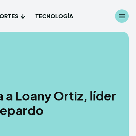
ORTES
TECNOLOGÍA
Search
Search
...
...
les
les
cionales
cionales
a Loany Ortiz, líder
es
es
Guepardo
gía
gía