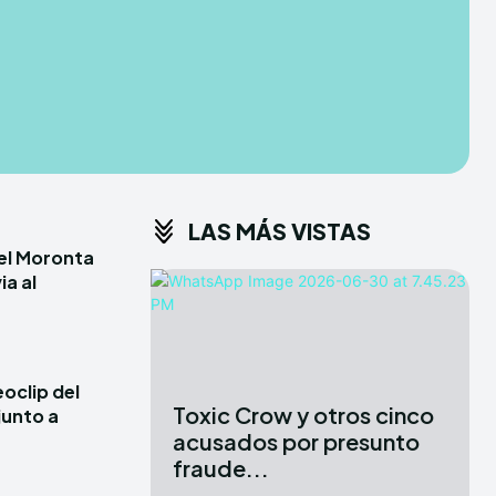
CONDITIONS
CONDITIONS
PRIVACY POLICY
PRIVACY POLICY
ER
ER
DMCA
DMCA
ABOUT US
ABOUT US
LAS MÁS VISTAS
erse
erse
iel Moronta
ewspaper Theme.
ewspaper Theme.
ia al
X
X
oclip del
Toxic Crow y otros cinco
junto a
acusados por presunto
fraude...