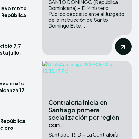
SANTO DOMINGO (República
Dominicana).- El Ministerio
elevo mixto
Público depositó ante el Juzgado
e República
de la Instrucción de Santo
Domingo Este,...
cibió 7,7
ta julio,
elevo mixto
alcanza 17
Contraloría inicia en
Santiago primera
socialización por región
 República
con...
e oro
Santiago, R. D.- La Contraloría