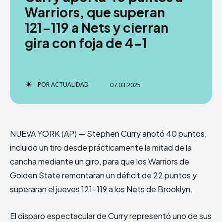
Warriors, que superan
121-119 a Nets y cierran
gira con foja de 4-1
TERMS & CONDITIONS
TERMS & CONDITIONS
PRIVACY POLICY
PRIVACY POLICY
NEWSLETTER
NEWSLETTER
DMCA
DMCA
ABOUT US
ABOUT US
POR
ACTUALIDAD
07.03.2025
Echo
Echo
Verse
Verse
Copyright © Newspaper Theme.
Copyright © Newspaper Theme.
NUEVA YORK (AP) — Stephen Curry anotó 40 puntos,
incluido un tiro desde prácticamente la mitad de la
Comparte esto:
Comparte esto:
cancha mediante un giro, para que los Warriors de
Facebook
Facebook
X
X
Golden State remontaran un déficit de 22 puntos y
superaran el jueves 121-119 a los Nets de Brooklyn.
El disparo espectacular de Curry representó uno de sus