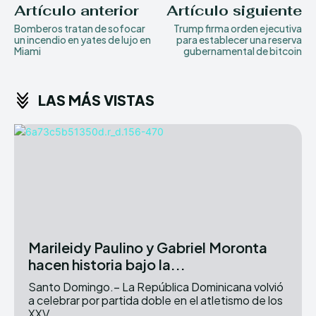
Artículo anterior
Artículo siguiente
Bomberos tratan de sofocar
Trump firma orden ejecutiva
un incendio en yates de lujo en
para establecer una reserva
Miami
gubernamental de bitcoin
LAS MÁS VISTAS
Marileidy Paulino y Gabriel Moronta
hacen historia bajo la...
Santo Domingo.– La República Dominicana volvió
a celebrar por partida doble en el atletismo de los
XXV...