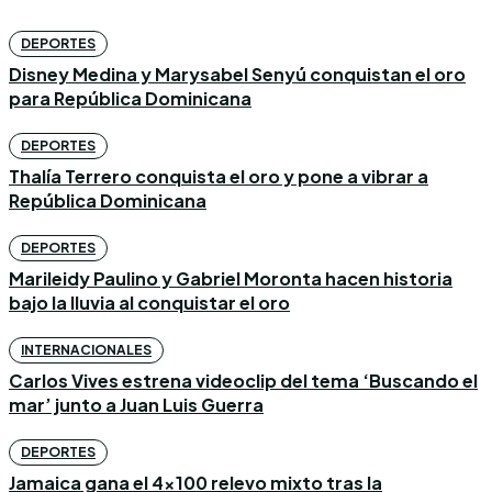
DEPORTES
Disney Medina y Marysabel Senyú conquistan el oro
para República Dominicana
DEPORTES
Thalía Terrero conquista el oro y pone a vibrar a
República Dominicana
DEPORTES
Marileidy Paulino y Gabriel Moronta hacen historia
bajo la lluvia al conquistar el oro
INTERNACIONALES
Carlos Vives estrena videoclip del tema ‘Buscando el
mar’ junto a Juan Luis Guerra
DEPORTES
Jamaica gana el 4×100 relevo mixto tras la