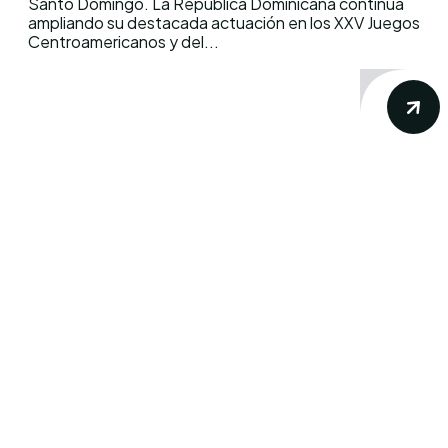
Santo Domingo. La República Dominicana continúa
ampliando su destacada actuación en los XXV Juegos
Centroamericanos y del...
Conoce los mas recientes acontecimientos
noticiosos nacionales e internacionales en
un solo lugar.