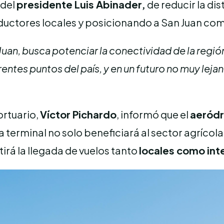
 del
presidente Luis Abinader,
de reducir la di
ductores locales y posicionando a San Juan co
Juan, busca potenciar la conectividad de la regió
rentes puntos del país, y en un futuro no muy lejan
ortuario,
Víctor Pichardo
, informó que el
aeród
 terminal no solo beneficiará al sector agrícol
irá la llegada de vuelos tanto
locales como int