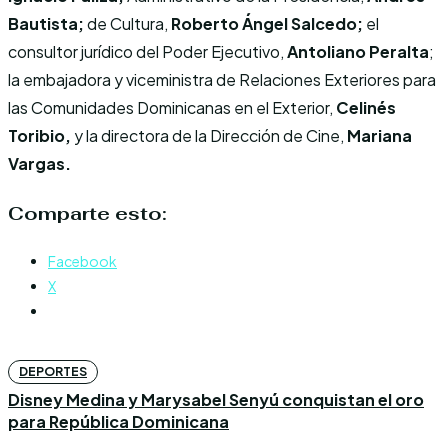
Bautista;
de Cultura,
Roberto Ángel Salcedo;
el
consultor jurídico del Poder Ejecutivo,
Antoliano Peralta
;
la embajadora y viceministra de Relaciones Exteriores para
las Comunidades Dominicanas en el Exterior,
Celinés
Toribio,
y la directora de la Dirección de Cine,
Mariana
Vargas.
Comparte esto:
Facebook
X
DEPORTES
Disney Medina y Marysabel Senyú conquistan el oro
para República Dominicana