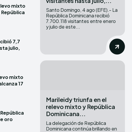
visitantes hasta julio,...
elevo mixto
Santo Domingo, 4 ago (EFE).- La
e República
República Dominicana recibió
7.700.118 visitantes entre enero
y julio de este...
cibió 7,7
ta julio,
elevo mixto
alcanza 17
Marileidy triunfa en el
relevo mixto y República
 República
Dominicana...
e oro
La delegación de República
Dominicana continúa brillando en