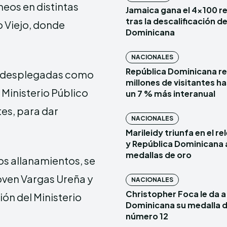
neos en distintas
Jamaica gana el 4×100 r
tras la descalificación d
 Viejo, donde
Dominicana
NACIONALES
República Dominicana re
as desplegadas como
millones de visitantes has
 Ministerio Público
un 7 % más interanual
tes, para dar
NACIONALES
Marileidy triunfa en el r
y República Dominicana 
medallas de oro
os allanamientos, se
joven Vargas Ureña y
NACIONALES
Christopher Foca le da a
ión del Ministerio
Dominicana su medalla d
número 12