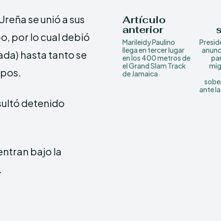
Ureña se unió a sus
Artículo
anterior
bo, por lo cual debió
Marileidy Paulino
Presid
llega en tercer lugar
anunc
da) hasta tanto se
en los 400 metros de
par
el Grand Slam Track
mig
mpos.
de Jamaica
sober
ante la
sultó detenido
ntran bajo la
.