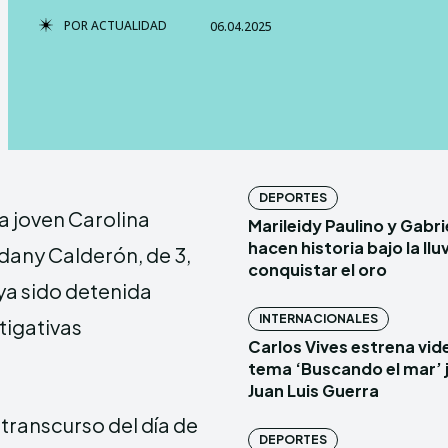
POR
ACTUALIDAD
06.04.2025
DEPORTES
la joven Carolina
Marileidy Paulino y Gabr
hacen historia bajo la lluv
dany Calderón, de 3,
conquistar el oro
a sido detenida
INTERNACIONALES
tigativas
Carlos Vives estrena vide
tema ‘Buscando el mar’ 
Juan Luis Guerra
 transcurso del día de
DEPORTES