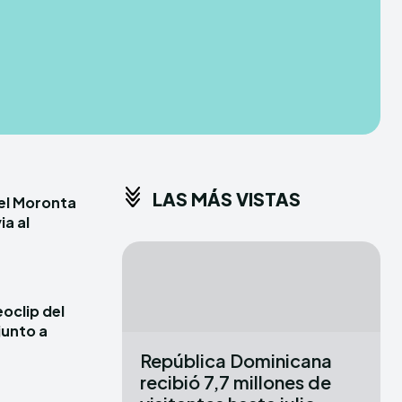
LAS MÁS VISTAS
iel Moronta
ia al
oclip del
junto a
República Dominicana
recibió 7,7 millones de