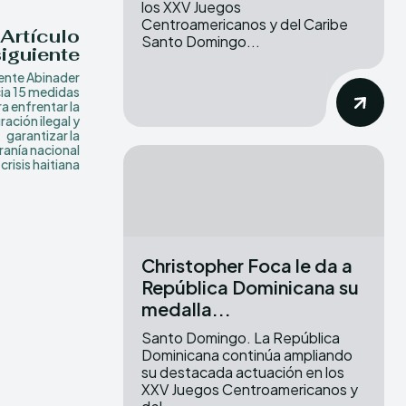
los XXV Juegos
Centroamericanos y del Caribe
Artículo
Santo Domingo...
siguiente
ente Abinader
ia 15 medidas
a enfrentar la
ración ilegal y
garantizar la
anía nacional
 crisis haitiana
Christopher Foca le da a
República Dominicana su
medalla...
Santo Domingo. La República
Dominicana continúa ampliando
su destacada actuación en los
XXV Juegos Centroamericanos y