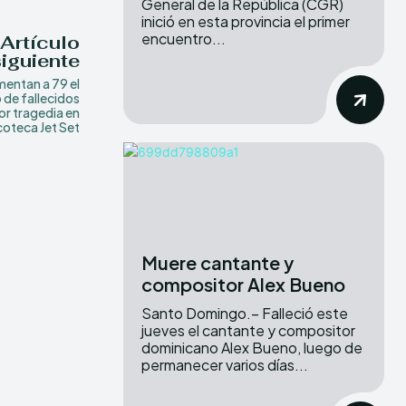
General de la República (CGR)
inició en esta provincia el primer
encuentro...
Artículo
siguiente
entan a 79 el
de fallecidos
or tragedia en
coteca Jet Set
Muere cantante y
compositor Alex Bueno
Santo Domingo.– Falleció este
jueves el cantante y compositor
dominicano Alex Bueno, luego de
permanecer varios días...