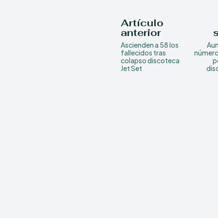
Artículo
anterior
Ascienden a 58 los
Aum
fallecidos tras
número 
colapso discoteca
p
Jet Set
dis