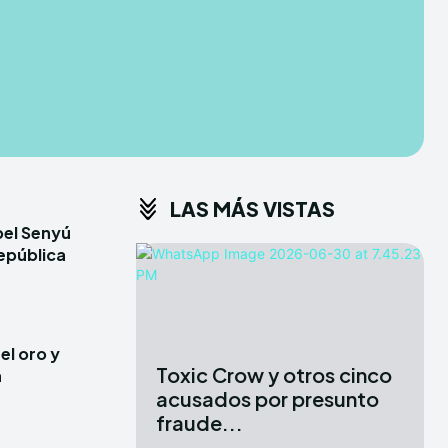
CONDITIONS
CONDITIONS
PRIVACY POLICY
PRIVACY POLICY
ER
ER
DMCA
DMCA
ABOUT US
ABOUT US
LAS MÁS VISTAS
erse
erse
bel Senyú
ewspaper Theme.
ewspaper Theme.
epública
X
X
el oro y
Toxic Crow y otros cinco
a
acusados por presunto
fraude...