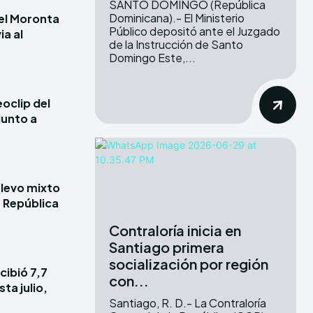
SANTO DOMINGO (República
Dominicana).- El Ministerio
iel Moronta
Público depositó ante el Juzgado
ia al
de la Instrucción de Santo
Domingo Este,...
oclip del
junto a
elevo mixto
e República
Contraloría inicia en
Santiago primera
socialización por región
cibió 7,7
con...
ta julio,
Santiago, R. D.- La Contraloría