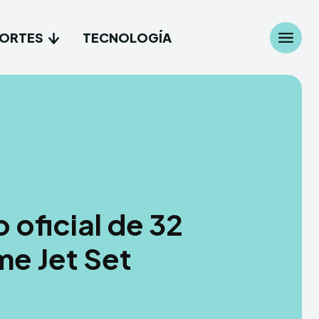
ORTES
TECNOLOGÍA
Search
Search
...
...
les
les
cionales
cionales
 oficial de 32
es
es
me Jet Set
gía
gía