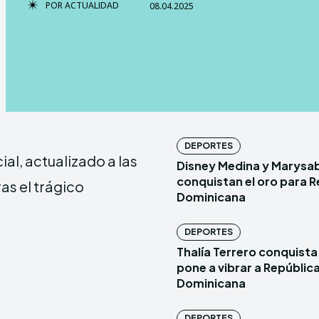
POR
ACTUALIDAD
08.04.2025
TERMS & 
TERMS & 
NEWSLETT
NEWSLETT
Echo
Echo
V
V
DEPORTES
al, actualizado a las
Disney Medina y Marysa
Copyright © N
Copyright © N
conquistan el oro para R
ras el trágico
Dominicana
Comparte esto:
Comparte esto:
DEPORTES
Facebook
Facebook
Thalía Terrero conquista 
pone a vibrar a Repúblic
Dominicana
DEPORTES