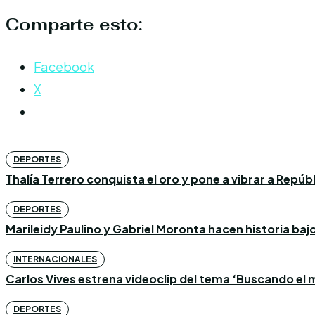
Comparte esto:
Facebook
X
DEPORTES
Thalía Terrero conquista el oro y pone a vibrar a Repú
DEPORTES
Marileidy Paulino y Gabriel Moronta hacen historia bajo l
INTERNACIONALES
Carlos Vives estrena videoclip del tema ‘Buscando el m
DEPORTES