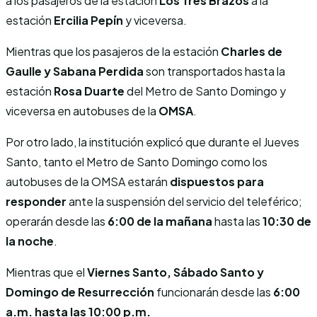
a los pasajeros de la estación
Los Tres Brazos
a la
estación
Ercilia Pepín
y viceversa.
Mientras que los pasajeros de la estación
Charles de
Gaulle y Sabana Perdida
son transportados hasta la
estación
Rosa Duarte
del Metro de Santo Domingo y
viceversa en autobuses de la
OMSA
.
Por otro lado, la institución explicó que durante el Jueves
Santo, tanto el Metro de Santo Domingo como los
autobuses de la OMSA estarán
dispuestos para
responder
ante la suspensión del servicio del teleférico;
operarán desde las
6:00 de la mañana
hasta las
10:30 de
la noche
.
Mientras que el
Viernes Santo, Sábado Santo y
Domingo de Resurrección
funcionarán desde las
6:00
a.m. hasta las 10:00 p.m.