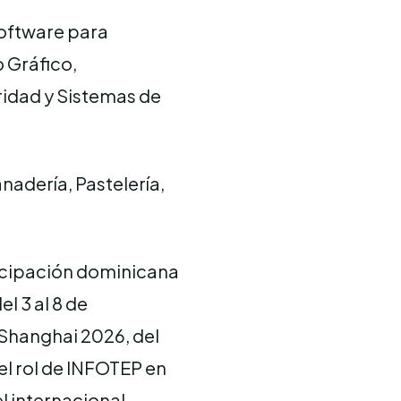
Software para
 Gráfico,
idad y Sistemas de
anadería, Pastelería,
ticipación dominicana
l 3 al 8 de
 Shanghai 2026, del
el rol de INFOTEP en
l internacional.