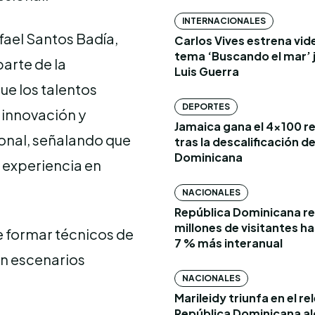
INTERNACIONALES
fael Santos Badía,
Carlos Vives estrena vide
tema ‘Buscando el mar’ 
parte de la
Luis Guerra
e los talentos
DEPORTES
 innovación y
Jamaica gana el 4×100 r
ional, señalando que
tras la descalificación d
Dominicana
a experiencia en
NACIONALES
República Dominicana re
millones de visitantes has
e formar técnicos de
7 % más interanual
en escenarios
NACIONALES
Marileidy triunfa en el re
República Dominicana al