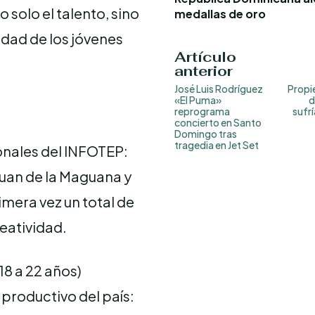
 solo el talento, sino
medallas de oro
idad de los jóvenes
Artículo
anterior
José Luis Rodríguez
Propie
«El Puma»
d
reprograma
sufrí
concierto en Santo
Domingo tras
tragedia en Jet Set
ionales del INFOTEP:
Juan de la Maguana y
imera vez un total de
eatividad.
18 a 22 años)
 productivo del país: