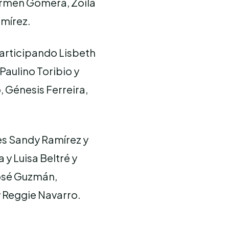
armen Gomera, Zoila
amírez.
participando Lisbeth
Paulino Toribio y
, Génesis Ferreira,
s Sandy Ramírez y
y Luisa Beltré y
José Guzmán,
 Reggie Navarro.