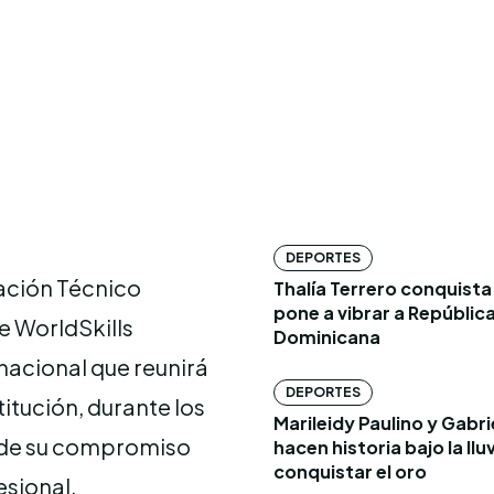
DEPORTES
ación Técnico
Thalía Terrero conquista 
pone a vibrar a Repúblic
e WorldSkills
Dominicana
acional que reunirá
DEPORTES
itución, durante los
Marileidy Paulino y Gabr
te de su compromiso
hacen historia bajo la lluv
conquistar el oro
esional.