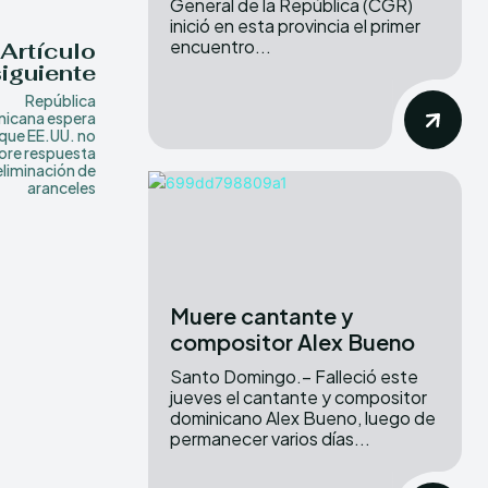
General de la República (CGR)
inició en esta provincia el primer
encuentro...
Artículo
siguiente
República
icana espera
que EE.UU. no
re respuesta
eliminación de
aranceles
Muere cantante y
compositor Alex Bueno
Santo Domingo.– Falleció este
jueves el cantante y compositor
dominicano Alex Bueno, luego de
permanecer varios días...