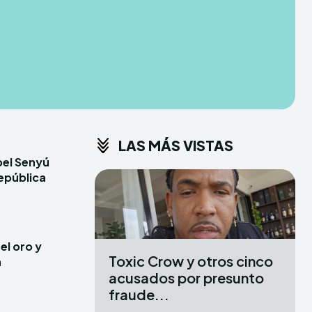
CONDITIONS
CONDITIONS
PRIVACY POLICY
PRIVACY POLICY
ER
ER
DMCA
DMCA
ABOUT US
ABOUT US
LAS MÁS VISTAS
erse
erse
bel Senyú
ewspaper Theme.
ewspaper Theme.
epública
X
X
el oro y
Toxic Crow y otros cinco
a
acusados por presunto
fraude...