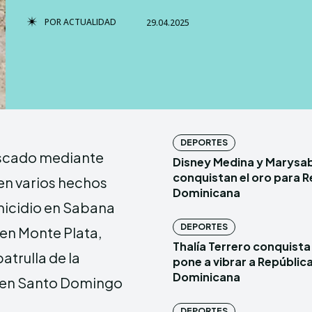
POR
ACTUALIDAD
29.04.2025
TERMS & 
TERMS & 
NEWSLETT
NEWSLETT
Echo
Echo
V
V
DEPORTES
uscado mediante
Disney Medina y Marysa
Copyright © N
Copyright © N
conquistan el oro para R
 en varios hechos
Dominicana
omicidio en Sabana
Comparte esto:
Comparte esto:
DEPORTES
 en Monte Plata,
Facebook
Facebook
Thalía Terrero conquista 
atrulla de la
pone a vibrar a Repúblic
Dominicana
, en Santo Domingo
DEPORTES