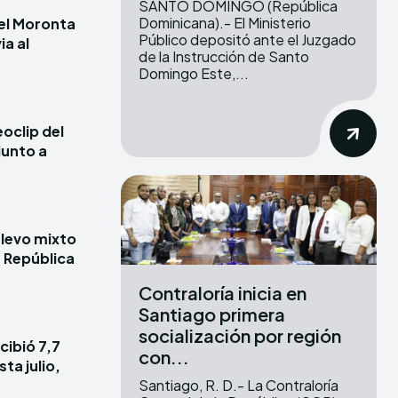
SANTO DOMINGO (República
Dominicana).- El Ministerio
iel Moronta
Público depositó ante el Juzgado
ia al
de la Instrucción de Santo
Domingo Este,...
oclip del
junto a
elevo mixto
e República
Contraloría inicia en
Santiago primera
socialización por región
cibió 7,7
con...
ta julio,
Santiago, R. D.- La Contraloría