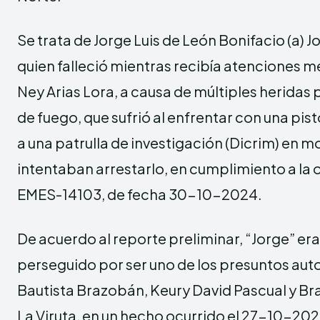
Se trata de Jorge Luis de León Bonifacio (a) J
quien falleció mientras recibía atenciones m
Ney Arias Lora, a causa de múltiples heridas
de fuego, que sufrió al enfrentar con una pis
a una patrulla de investigación (Dicrim) en
intentaban arrestarlo, en cumplimiento a l
EMES-14103, de fecha 30-10-2024.
De acuerdo al reporte preliminar, “Jorge” er
perseguido por ser uno de los presuntos aut
Bautista Brazobán, Keury David Pascual y Bra
La Viruta, en un hecho ocurrido el 27-10-2024