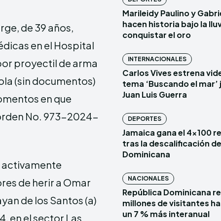
Marileidy Paulino y Gabr
hacen historia bajo la lluv
orge, de 39 años,
conquistar el oro
édicas en el Hospital
INTERNACIONALES
 por proyectil de arma
Carlos Vives estrena vide
tola (sin documentos)
tema ‘Buscando el mar’ 
Juan Luis Guerra
 momentos en que
a orden No. 973-2024-
DEPORTES
Jamaica gana el 4×100 r
tras la descalificación d
Dominicana
a activamente
NACIONALES
ores de herir a Omar
República Dominicana re
yan de los Santos (a)
millones de visitantes has
un 7 % más interanual
, en el sector Las