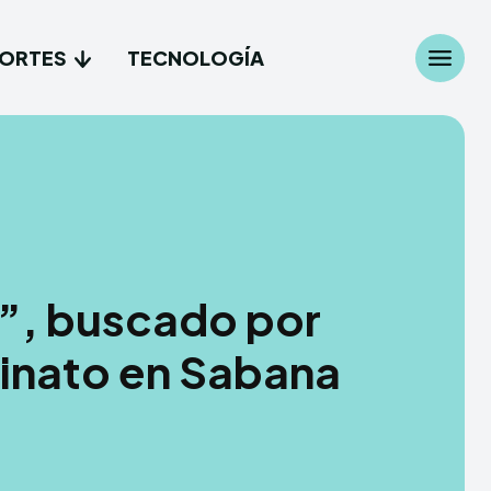
ORTES
TECNOLOGÍA
Search
Search
...
...
les
les
e”, buscado por
cionales
cionales
sinato en Sabana
es
es
gía
gía