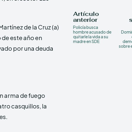
Artículo
anterior
artínez de la Cruz (a)
Policía busca
hombre acusado de
Domin
o de este año en
quitarle la vida a su
madre en SDE
demo
sobre 
ivado por una deuda
un arma de fuego
ro casquillos, la
es.