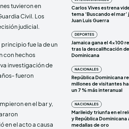
ones tuvieron en
Carlos Vives estrena vide
tema ‘Buscando el mar’ 
uardia Civil. Los
Juan Luis Guerra
isión judicial.
DEPORTES
Jamaica gana el 4×100 r
principio fue la de un
tras la descalificación d
ón con hechos
Dominicana
va investigación de
NACIONALES
 años- fueron
República Dominicana re
millones de visitantes has
un 7 % más interanual
mpieron en el bar y,
NACIONALES
Marileidy triunfa en el r
pararon
y República Dominicana 
ó en el acto a causa
medallas de oro