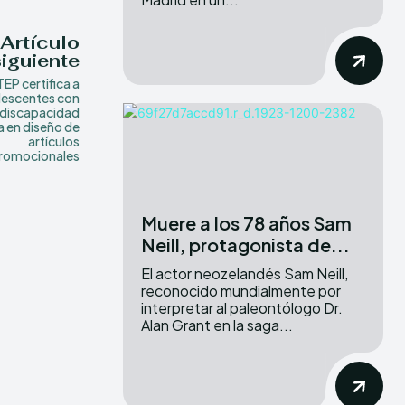
Artículo
siguiente
EP certifica a
lescentes con
discapacidad
a en diseño de
artículos
romocionales
Muere a los 78 años Sam
Neill, protagonista de...
El actor neozelandés Sam Neill,
reconocido mundialmente por
interpretar al paleontólogo Dr.
Alan Grant en la saga...