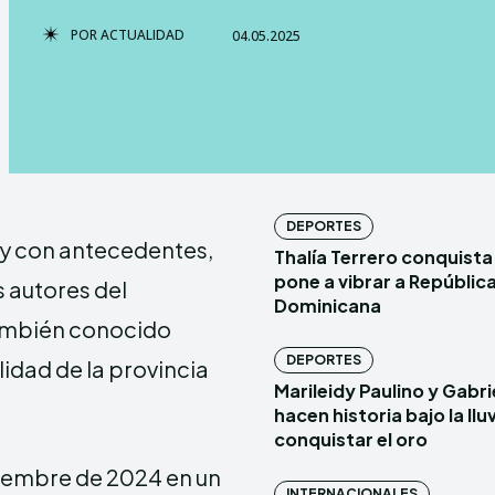
POR
ACTUALIDAD
04.05.2025
TERMS & 
TERMS & 
NEWSLETT
NEWSLETT
Echo
Echo
V
V
DEPORTES
 y con antecedentes,
Thalía Terrero conquista 
Copyright © N
Copyright © N
pone a vibrar a Repúblic
 autores del
Dominicana
ambién conocido
Comparte esto:
Comparte esto:
DEPORTES
lidad de la provincia
Facebook
Facebook
Marileidy Paulino y Gabr
hacen historia bajo la lluv
conquistar el oro
ciembre de 2024 en un
INTERNACIONALES