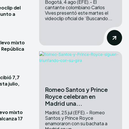
Bogotá, 4 ago (EFE).- El
cantante colombiano Carlos
oclip del
Vives presentó este martes el
junto a
videoclip oficial de ‘Buscando...
elevo mixto
e República
cibió 7,7
ta julio,
Romeo Santos y Prince
Royce celebran en
Madrid una...
elevo mixto
Madrid, 25 jul (EFE).- Romeo
Santos y Prince Royce
alcanza 17
enamoraron con su bachata a
Madrid en un...