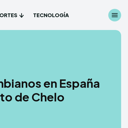
ORTES
TECNOLOGÍA
Search
Search
...
...
les
les
mbianos en España
cionales
cionales
ato de Chelo
es
es
gía
gía