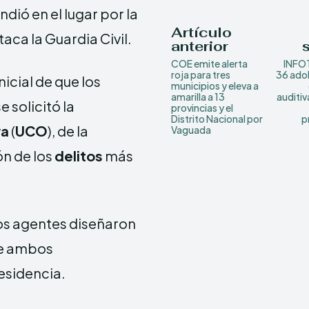
dió en el lugar por la
Artículo
aca la Guardia Civil.
anterior
COE emite alerta
INFOT
roja para tres
36 ado
icial de que los
municipios y eleva a
amarilla a 13
auditiv
e solicitó la
provincias y el
Distrito Nacional por
p
va
(
UCO
), de la
Vaguada
ón de los
delitos
más
los agentes diseñaron
de ambos
esidencia.