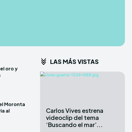
CONDITIONS
CONDITIONS
PRIVACY POLICY
PRIVACY POLICY
ER
ER
DMCA
DMCA
ABOUT US
ABOUT US
LAS MÁS VISTAS
erse
erse
el oro y
ewspaper Theme.
ewspaper Theme.
a
X
X
iel Moronta
Carlos Vives estrena
ia al
videoclip del tema
‘Buscando el mar’...