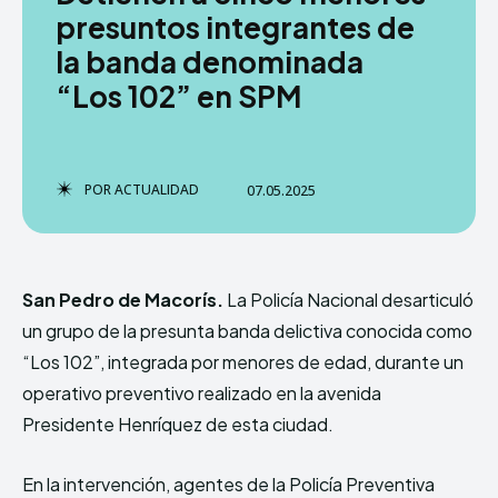
presuntos integrantes de
la banda denominada
“Los 102” en SPM
TERMS & CONDITIONS
TERMS & CONDITIONS
PRIVACY POLICY
PRIVACY POLICY
NEWSLETTER
NEWSLETTER
DMCA
DMCA
ABOUT US
ABOUT US
POR
ACTUALIDAD
07.05.2025
Echo
Echo
Verse
Verse
Copyright © Newspaper Theme.
Copyright © Newspaper Theme.
San Pedro de Macorís.
La Policía Nacional desarticuló
un grupo de la presunta banda delictiva conocida como
Comparte esto:
Comparte esto:
“Los 102”, integrada por menores de edad, durante un
Facebook
Facebook
X
X
operativo preventivo realizado en la avenida
Presidente Henríquez de esta ciudad.
En la intervención, agentes de la Policía Preventiva