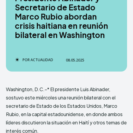
Secretario de Estado
Marco Rubio abordan
crisis haitiana en reunión
TERMS & CONDITIONS
TERMS & CONDITIONS
PRIVACY POLICY
PRIVACY POLICY
bilateral en Washington
NEWSLETTER
NEWSLETTER
DMCA
DMCA
ABOUT US
ABOUT US
Echo
Echo
Verse
Verse
POR
ACTUALIDAD
08.05.2025
Copyright © Newspaper Theme.
Copyright © Newspaper Theme.
Washington, D.C.–* El presidente Luis Abinader,
Comparte esto:
Comparte esto:
sostuvo este miércoles una reunión bilateral con el
Facebook
Facebook
X
X
secretario de Estado de los Estados Unidos, Marco
Rubio, en la capital estadounidense, en donde ambos
líderes discutieron la situación en Haití y otros temas de
interés común.