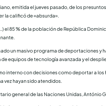
iano, emitida el jueves pasado, de los presunto
 la calificó de «absurda».
(…) el 85 % de la población de República Domini
rnante.
do un masivo programa de deportaciones y ha f
ión de equipos de tecnología avanzada y el despl
ano interno con decisiones como deportar a los
na vez hayan sido atendidos.
etario general de las Naciones Unidas, António G