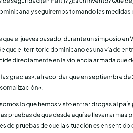
e seguridad (en Haití)? ¿Es un invento? Que dej
Dominicana y seguiremos tomando las medidas de 
 que el jueves pasado, durante un simposio en W
 de que el territorio dominicano es una vía de e
ide directamente en la violencia armada que de
s las gracias», al recordar que en septiembre de
 «somalización».
s somos lo que hemos visto entrar drogas al paí
as pruebas de que desde aquí se llevan armas p
 de pruebas de que la situación es en sentido 