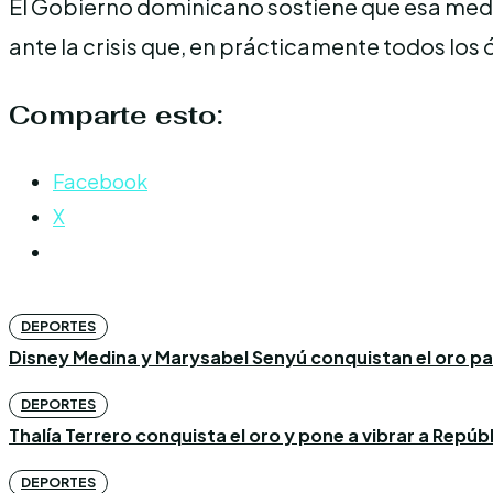
El Gobierno dominicano sostiene que esa medi
ante la crisis que, en prácticamente todos los 
Comparte esto:
Facebook
X
DEPORTES
Disney Medina y Marysabel Senyú conquistan el oro p
DEPORTES
Thalía Terrero conquista el oro y pone a vibrar a Repú
DEPORTES