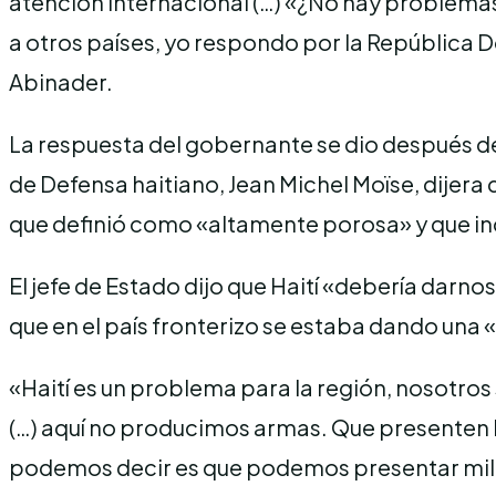
atención internacional (…) «¿No hay problemas d
a otros países, yo respondo por la República 
Abinader.
La respuesta del gobernante se dio después de
de Defensa haitiano, Jean Michel Moïse, dijera
que definió como «altamente porosa» y que inc
El jefe de Estado dijo que Haití «debería darno
que en el país fronterizo se estaba dando una
«Haití es un problema para la región, nosotro
(…) aquí no producimos armas. Que presenten l
podemos decir es que podemos presentar miles