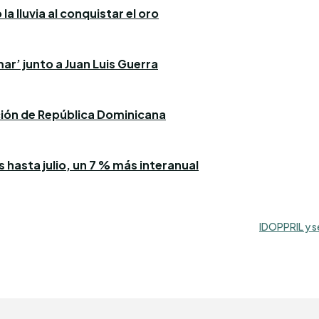
a lluvia al conquistar el oro
ar’ junto a Juan Luis Guerra
ación de República Dominicana
 hasta julio, un 7 % más interanual
IDOPPRIL y s