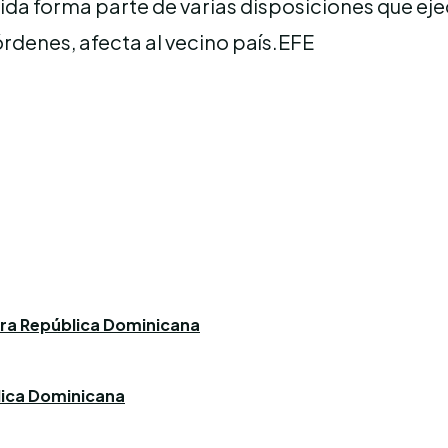
da forma parte de varias disposiciones que eje
órdenes, afecta al vecino país.EFE
ara República Dominicana
blica Dominicana