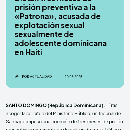
prisión preventiva a la
«Patrona», acusada de
explotación sexual
TERMS & CONDITIONS
TERMS & CONDITIONS
PRIVACY POLICY
PRIVACY POLICY
sexualmente de
NEWSLETTER
NEWSLETTER
DMCA
DMCA
ABOUT US
ABOUT US
adolescente dominicana
en Haití
Echo
Echo
Verse
Verse
Copyright © Newspaper Theme.
Copyright © Newspaper Theme.
POR
ACTUALIDAD
20.06.2025
Comparte esto:
Comparte esto:
Facebook
Facebook
X
X
SANTO DOMINGO (República Dominicana).-
Tras
acoger la solicitud del Ministerio Público, un tribunal de
Santiago impuso una coerción de tres meses de prisión
preventiva a una imputada de delitos de trata, tráfico y