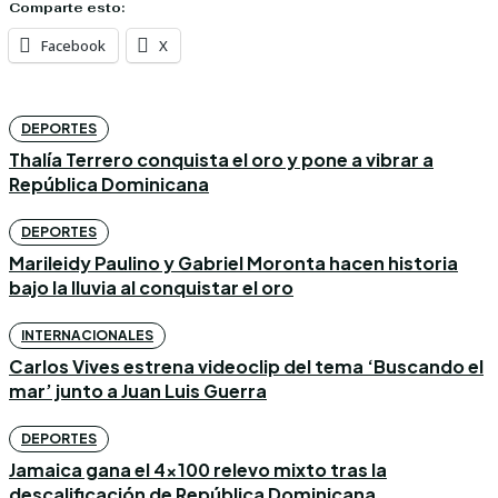
Comparte esto:
Facebook
X
DEPORTES
Thalía Terrero conquista el oro y pone a vibrar a
República Dominicana
DEPORTES
Marileidy Paulino y Gabriel Moronta hacen historia
bajo la lluvia al conquistar el oro
INTERNACIONALES
Carlos Vives estrena videoclip del tema ‘Buscando el
mar’ junto a Juan Luis Guerra
DEPORTES
Jamaica gana el 4×100 relevo mixto tras la
descalificación de República Dominicana