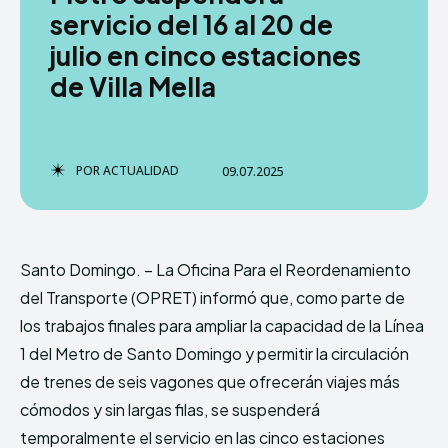
servicio del 16 al 20 de
julio en cinco estaciones
de Villa Mella
TERMS & CONDITIONS
TERMS & CONDITIONS
PRIVACY POLICY
PRIVACY POLICY
NEWSLETTER
NEWSLETTER
DMCA
DMCA
ABOUT US
ABOUT US
POR
ACTUALIDAD
09.07.2025
Echo
Echo
Verse
Verse
Copyright © Newspaper Theme.
Copyright © Newspaper Theme.
Santo Domingo. – La Oficina Para el Reordenamiento
del Transporte (OPRET) informó que, como parte de
Comparte esto:
Comparte esto:
los trabajos finales para ampliar la capacidad de la Línea
Facebook
Facebook
X
X
1 del Metro de Santo Domingo y permitir la circulación
de trenes de seis vagones que ofrecerán viajes más
cómodos y sin largas filas, se suspenderá
temporalmente el servicio en las cinco estaciones