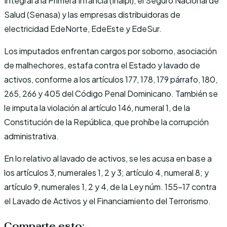
Integral a la Primera Infancia (Inaipi), el Seguro Nacional de
Salud (Senasa) y las empresas distribuidoras de
electricidad EdeNorte, EdeEste y EdeSur.
Los imputados enfrentan cargos por soborno, asociación
de malhechores, estafa contra el Estado y lavado de
activos, conforme a los artículos 177, 178, 179 párrafo, 180,
265, 266 y 405 del Código Penal Dominicano. También se
le imputa la violación al artículo 146, numeral 1, de la
Constitución de la República, que prohíbe la corrupción
administrativa.
En lo relativo al lavado de activos, se les acusa en base a
los artículos 3, numerales 1, 2 y 3; artículo 4, numeral 8; y
artículo 9, numerales 1, 2 y 4, de la Ley núm. 155-17 contra
el Lavado de Activos y el Financiamiento del Terrorismo.
Comparte esto: