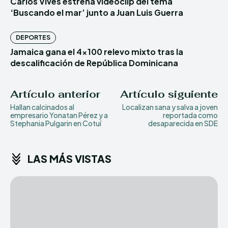
Carlos Vives estrena videoclip del tema
‘Buscando el mar’ junto a Juan Luis Guerra
DEPORTES
Jamaica gana el 4×100 relevo mixto tras la
descalificación de República Dominicana
Artículo anterior
Artículo siguiente
Hallan calcinados al
Localizan sana y salva a joven
empresario Yonatan Pérez y a
reportada como
Stephania Pulgarin en Cotuí
desaparecida en SDE
LAS MÁS VISTAS