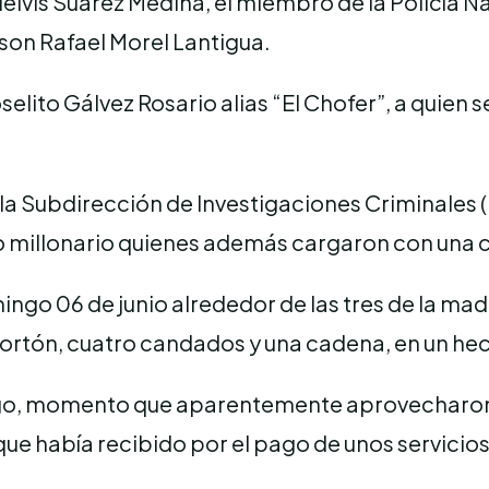
lvis Suárez Medina, el miembro de la Policía N
son Rafael Morel Lantigua.
elito Gálvez Rosario alias “El Chofer”, a quien 
 la Subdirección de Investigaciones Criminales (
bo millonario quienes además cargaron con una 
ngo 06 de junio alrededor de las tres de la ma
portón, cuatro candados y una cadena, en un he
iago, momento que aparentemente aprovecharon 
que había recibido por el pago de unos servicio