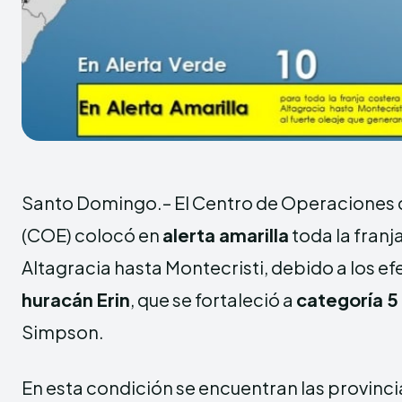
Santo Domingo.– El Centro de Operaciones
(COE) colocó en
alerta amarilla
toda la franj
Altagracia hasta Montecristi, debido a los ef
huracán Erin
, que se fortaleció a
categoría 5
Simpson.
En esta condición se encuentran las provinc