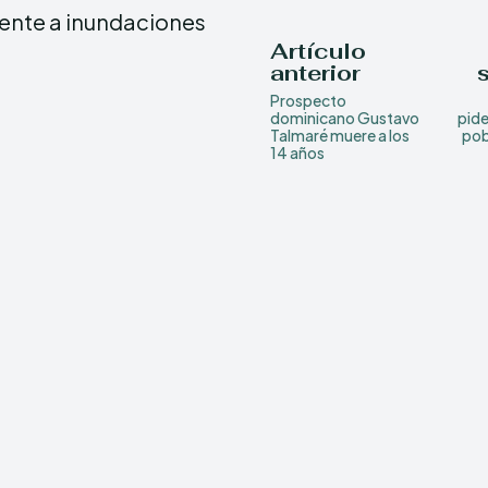
rente a inundaciones
Artículo
anterior
Prospecto
dominicano Gustavo
pide
Talmaré muere a los
pob
14 años