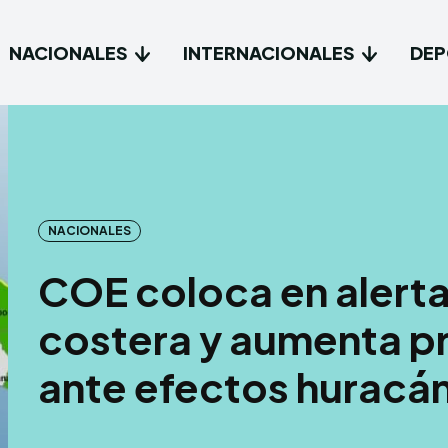
NACIONALES
INTERNACIONALES
DEP
Type in
Type in
Inicio
Inicio
NACIONALES
Naciona
Naciona
COE coloca en alerta 
Interna
Interna
costera y aumenta pr
Deport
Deport
ante efectos huracán
Tecnolo
Tecnolo