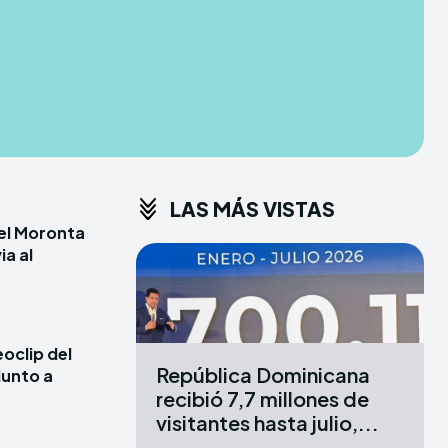
CONDITIONS
CONDITIONS
PRIVACY POLICY
PRIVACY POLICY
ER
ER
DMCA
DMCA
ABOUT US
ABOUT US
LAS MÁS VISTAS
erse
erse
iel Moronta
ewspaper Theme.
ewspaper Theme.
ia al
X
X
oclip del
República Dominicana
junto a
recibió 7,7 millones de
visitantes hasta julio,...