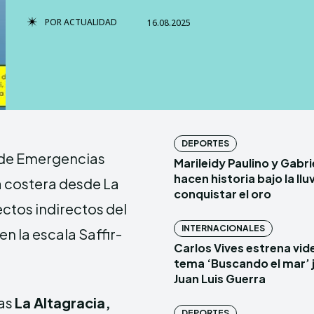
POR
ACTUALIDAD
16.08.2025
TERMS & 
TERMS & 
NEWSLETT
NEWSLETT
Echo
Echo
V
V
DEPORTES
 de Emergencias
Marileidy Paulino y Gabr
Copyright © N
Copyright © N
hacen historia bajo la lluv
a costera desde La
conquistar el oro
ectos indirectos del
Comparte esto:
Comparte esto:
INTERNACIONALES
en la escala Saffir-
Facebook
Facebook
Carlos Vives estrena vide
tema ‘Buscando el mar’ 
Juan Luis Guerra
ias
La Altagracia,
DEPORTES