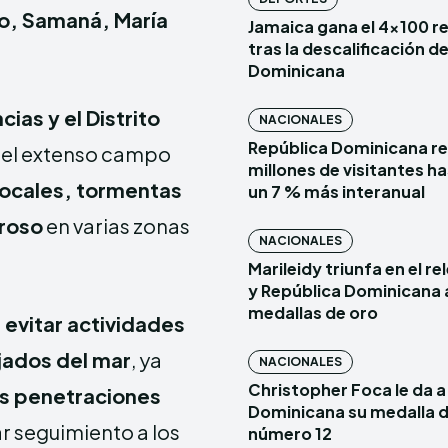
ibo, Samaná, María
Jamaica gana el 4×100 r
tras la descalificación d
Dominicana
cias y el Distrito
NACIONALES
República Dominicana re
a del extenso campo
millones de visitantes has
locales, tormentas
un 7 % más interanual
groso
en varias zonas
NACIONALES
Marileidy triunfa en el r
y República Dominicana 
medallas de oro
a
evitar actividades
jados del mar
, ya
NACIONALES
Christopher Foca le da a
es penetraciones
Dominicana su medalla d
ar seguimiento a los
número 12