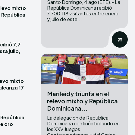
Santo Domingo, 4 ago (EFE).- La
República Dominicana recibió
elevo mixto
7.700.118 visitantes entre enero
e República
y julio de este...
cibió 7,7
ta julio,
elevo mixto
alcanza 17
Marileidy triunfa en el
relevo mixto y República
Dominicana...
 República
La delegación de República
Dominicana continúa brillando en
e oro
los XXV Juegos
Centroamericanos y del Caribe