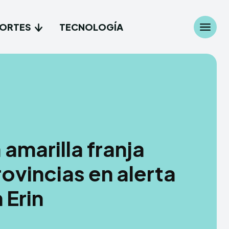
ORTES
TECNOLOGÍA
Search
Search
...
...
les
les
amarilla franja
cionales
cionales
ovincias en alerta
es
es
 Erin
gía
gía