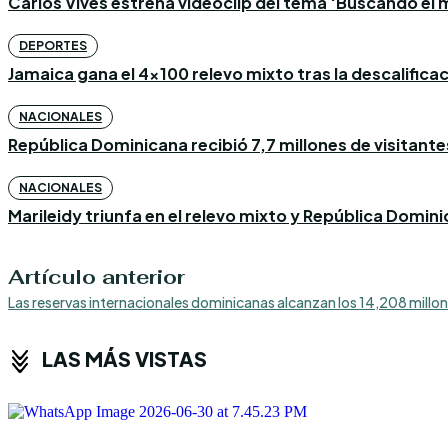
Carlos Vives estrena videoclip del tema ‘Buscando el m
DEPORTES
Jamaica gana el 4×100 relevo mixto tras la descalific
NACIONALES
República Dominicana recibió 7,7 millones de visitantes
NACIONALES
Marileidy triunfa en el relevo mixto y República Domin
Artículo anterior
Las reservas internacionales dominicanas alcanzan los 14,208 millon
LAS MÁS VISTAS