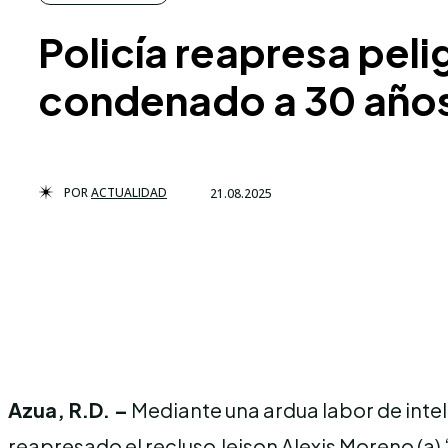
Policía reapresa pel
condenado a 30 años 
POR
ACTUALIDAD
21.08.2025
Azua, R.D. –
Mediante una ardua labor de inteli
reapresado el recluso Jeison Alexis Moreno (a)