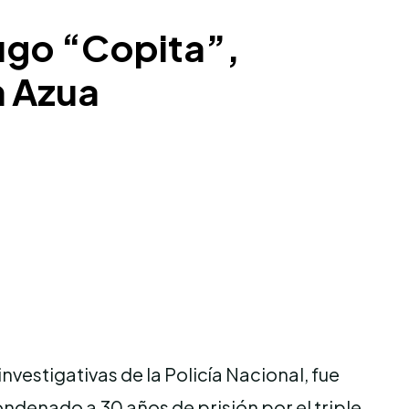
fugo “Copita”,
n Azua
vestigativas de la Policía Nacional, fue
ndenado a 30 años de prisión por el triple