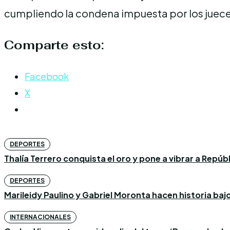
cumpliendo la condena impuesta por los jueces 
Comparte esto:
Facebook
X
DEPORTES
Thalía Terrero conquista el oro y pone a vibrar a Repú
DEPORTES
Marileidy Paulino y Gabriel Moronta hacen historia bajo l
INTERNACIONALES