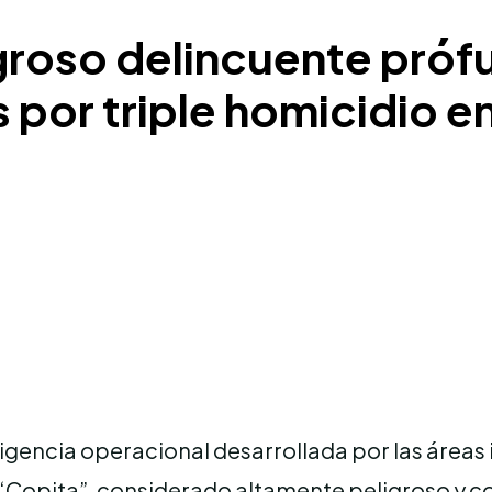
igroso delincuente pró
por triple homicidio e
gencia operacional desarrollada por las áreas in
 “Copita”, considerado altamente peligroso y co