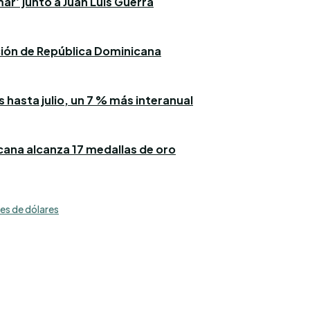
ar’ junto a Juan Luis Guerra
ación de República Dominicana
 hasta julio, un 7 % más interanual
icana alcanza 17 medallas de oro
es de dólares