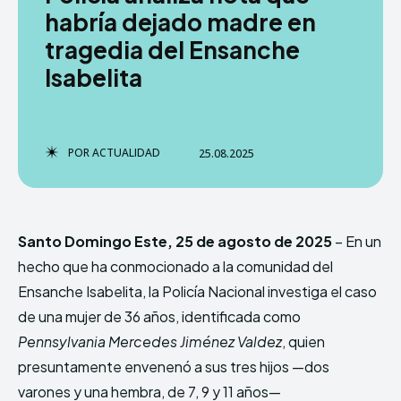
habría dejado madre en
tragedia del Ensanche
Isabelita
TERMS & CONDITIONS
TERMS & CONDITIONS
PRIVACY POLICY
PRIVACY POLICY
NEWSLETTER
NEWSLETTER
DMCA
DMCA
ABOUT US
ABOUT US
POR
ACTUALIDAD
25.08.2025
Echo
Echo
Verse
Verse
Copyright © Newspaper Theme.
Copyright © Newspaper Theme.
Santo Domingo Este, 25 de agosto de 2025
– En un
hecho que ha conmocionado a la comunidad del
Comparte esto:
Comparte esto:
Ensanche Isabelita, la Policía Nacional investiga el caso
Facebook
Facebook
X
X
de una mujer de 36 años, identificada como
Pennsylvania Mercedes Jiménez Valdez
, quien
presuntamente envenenó a sus tres hijos —dos
varones y una hembra, de 7, 9 y 11 años—