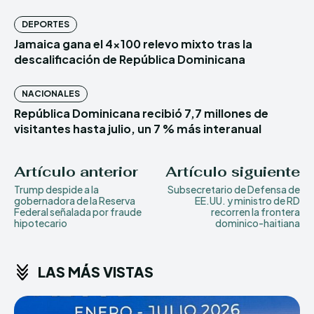
DEPORTES
Jamaica gana el 4×100 relevo mixto tras la
descalificación de República Dominicana
NACIONALES
República Dominicana recibió 7,7 millones de
visitantes hasta julio, un 7 % más interanual
Artículo anterior
Artículo siguiente
Trump despide a la
Subsecretario de Defensa de
gobernadora de la Reserva
EE.UU. y ministro de RD
Federal señalada por fraude
recorren la frontera
hipotecario
dominico-haitiana
LAS MÁS VISTAS