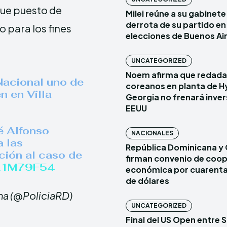
fue puesto de
Milei reúne a su gabinete 
derrota de su partido en 
o para los fines
elecciones de Buenos Ai
UNCATEGORIZED
Noem afirma que redada
 Nacional uno de
coreanos en planta de H
n en Villa
Georgia no frenará inver
EEUU
é Alfonso
NACIONALES
a las
República Dominicana y 
ación al caso de
firman convenio de coo
vdK1M79F54
económica por cuarenta
de dólares
na (@PoliciaRD)
UNCATEGORIZED
Final del US Open entre S