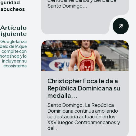
eguridad.
Santo Domingo...
y abucheos
Artículo
siguiente
Google lanza
elo de IA que
compite con
hotoshop y lo
incluye en su
ecosistema
Christopher Foca le da a
República Dominicana su
medalla...
Santo Domingo. La República
Dominicana continúa ampliando
su destacada actuación en los
XXV Juegos Centroamericanos y
del...