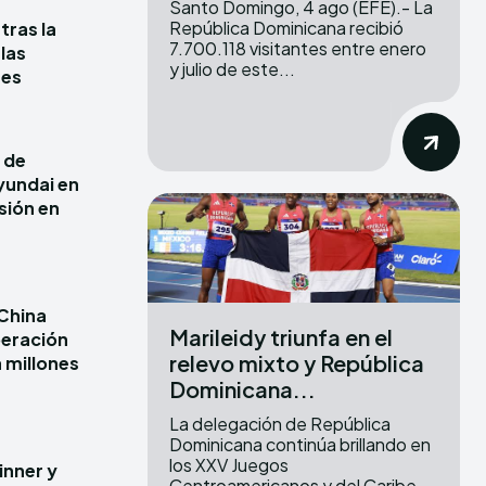
Santo Domingo, 4 ago (EFE).- La
República Dominicana recibió
tras la
7.700.118 visitantes entre enero
las
y julio de este...
res
 de
yundai en
sión en
China
Marileidy triunfa en el
peración
relevo mixto y República
 millones
Dominicana...
La delegación de República
Dominicana continúa brillando en
los XXV Juegos
inner y
Centroamericanos y del Caribe