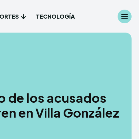
ORTES
TECNOLOGÍA
Search
Search
...
...
les
les
cionales
cionales
no de los acusados
es
es
en en Villa González
gía
gía