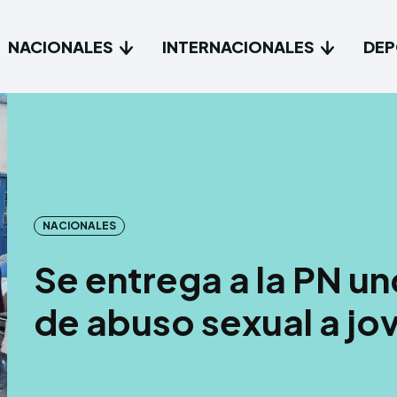
NACIONALES
INTERNACIONALES
DEP
Type in
Type in
Inicio
Inicio
Naciona
Naciona
NACIONALES
Interna
Interna
Se entrega a la PN u
Deport
Deport
de abuso sexual a jov
Tecnolo
Tecnolo