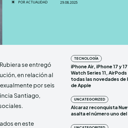
POR
ACTUALIDAD
29.08.2025
TERMS & 
TERMS & 
NEWSLETT
NEWSLETT
Echo
Echo
V
V
TECNOLOGÍA
 Rubiera se entregó
iPhone Air, iPhone 17 y 1
Copyright © N
Copyright © N
Watch Series 11, AirPods 
ución, en relación al
todas las novedades de 
sexualmente por seis
de Apple
Comparte esto:
Comparte esto:
incia Santiago,
Facebook
Facebook
UNCATEGORIZED
sociales.
Alcaraz reconquista Nue
asalta el número uno de
cados en este
UNCATEGORIZED