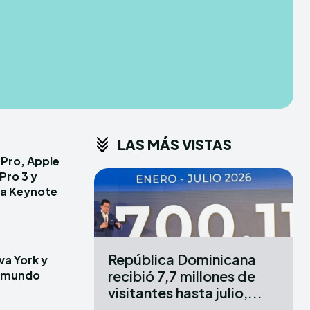
CONDITIONS
CONDITIONS
PRIVACY POLICY
PRIVACY POLICY
ER
ER
DMCA
DMCA
ABOUT US
ABOUT US
LAS MÁS VISTAS
erse
erse
7 Pro, Apple
ewspaper Theme.
ewspaper Theme.
Pro 3 y
la Keynote
X
X
República Dominicana
va York y
recibió 7,7 millones de
l mundo
visitantes hasta julio,...