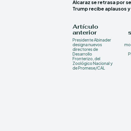
Alcaraz se retrasa por s
Trump recibe aplausos 
Artículo
anterior
Presidente Abinader
designa nuevos
mod
directores de
Desarrollo
P
Fronterizo, del
Zoológico Nacional y
de Promese/CAL