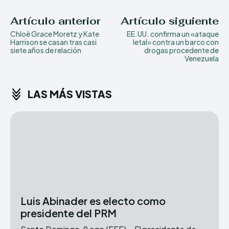
Artículo anterior
Artículo siguiente
Chloë Grace Moretz y Kate
EE.UU. confirma un «ataque
Harrison se casan tras casi
letal» contra un barco con
siete años de relación
drogas procedente de
Venezuela
LAS MÁS VISTAS
Luis Abinader es electo como
presidente del PRM