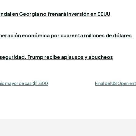
dai en Georgia no frenará inversión en EEUU
peración económica por cuarenta millones de dólares
or seguridad. Trump recibe aplausos y abucheos
mio mayor de casi $1.800
Final del US Open ent