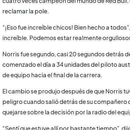
cuatro veces campeón del mundo de Red Bull, qu
reclamar la pole.
“¡Eso fue increíble chicos! Bien hecho a todos
increíble. Podemos estar realmente orgullosos
Norris fue segundo, casi 20 segundos detrás de 
comenzado el día a 34 unidades del piloto aus
de equipo hacia el final de la carrera.
El cambio se produjo después de que Norris tuv
peligro cuando salió detrás de su compañero de
quejarse sobre la decisión por la radio del equ
“Sentí que estuve allí por bastante tiempo”, d