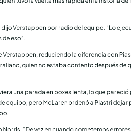
ien tuvo la vuelta más rápida en la historia de 
”, dijo Verstappen por radio del equipo. “Lo ej
 de eso”.
Verstappen, reduciendo la diferencia con Piastri
traliano, quien no estaba contento después de 
iera una parada en boxes lenta, lo que pareció 
 equipo, pero McLaren ordenó a Piastri dejar pas
ipo.
ijo Norris. “De vez en cuando cometemos errores