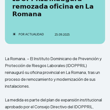
𝗿𝗲𝗺𝗼𝘇𝗮𝗱𝗮 𝗼𝗳𝗶𝗰𝗶𝗻𝗮 𝗲𝗻 𝗟𝗮
𝗥𝗼𝗺𝗮𝗻𝗮⁣⁣
TERMS & CONDITIONS
TERMS & CONDITIONS
PRIVACY POLICY
PRIVACY POLICY
NEWSLETTER
NEWSLETTER
DMCA
DMCA
ABOUT US
ABOUT US
POR
ACTUALIDAD
25.09.2025
Echo
Echo
Verse
Verse
Copyright © Newspaper Theme.
Copyright © Newspaper Theme.
La Romana. – El Instituto Dominicano de Prevención y
Protección de Riesgos Laborales (IDOPPRIL)
reinauguró su oficina provincial en La Romana, tras un
Comparte esto:
Comparte esto:
proceso de remozamiento y modernización de sus
Facebook
Facebook
X
X
instalaciones.⁣⁣
La medida es parte del plan de expansión institucional
aprobado por el Consejo Directivo del IDOPPRIL,