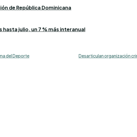
ación de República Dominicana
 hasta julio, un 7 % más interanual
Fama del Deporte
Desarticulan organización cri