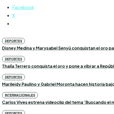
Facebook
X
DEPORTES
Disney Medina y Marysabel Senyú conquistan el oro p
DEPORTES
Thalía Terrero conquista el oro y pone a vibrar a Repú
DEPORTES
Marileidy Paulino y Gabriel Moronta hacen historia bajo l
INTERNACIONALES
Carlos Vives estrena videoclip del tema ‘Buscando el m
DEPORTES