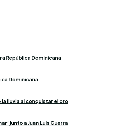
ara República Dominicana
blica Dominicana
a lluvia al conquistar el oro
ar’ junto a Juan Luis Guerra