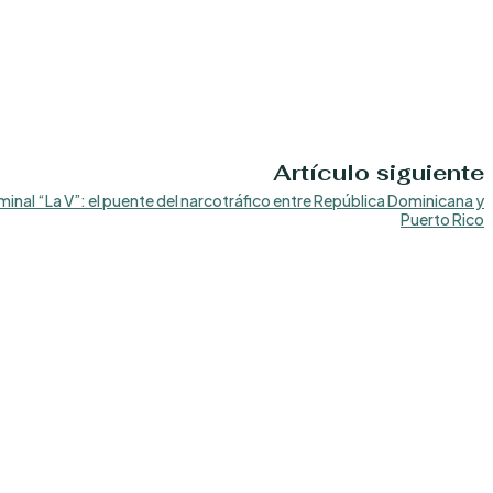
Artículo siguiente
minal “La V”: el puente del narcotráfico entre República Dominicana y
Puerto Rico