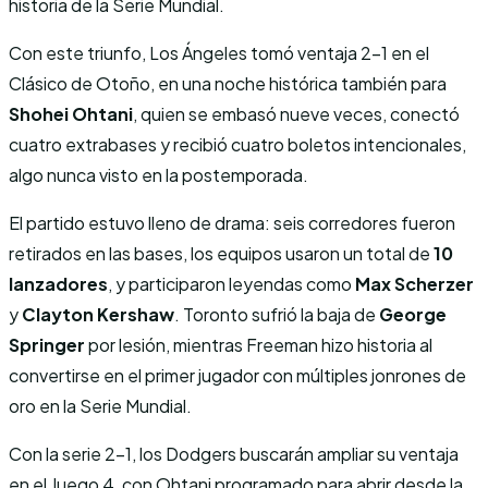
historia de la Serie Mundial.
Con este triunfo, Los Ángeles tomó ventaja 2-1 en el
Clásico de Otoño, en una noche histórica también para
Shohei Ohtani
, quien se embasó nueve veces, conectó
cuatro extrabases y recibió cuatro boletos intencionales,
algo nunca visto en la postemporada.
El partido estuvo lleno de drama: seis corredores fueron
retirados en las bases, los equipos usaron un total de
10
lanzadores
, y participaron leyendas como
Max Scherzer
y
Clayton Kershaw
. Toronto sufrió la baja de
George
Springer
por lesión, mientras Freeman hizo historia al
convertirse en el primer jugador con múltiples jonrones de
oro en la Serie Mundial.
Con la serie 2-1, los Dodgers buscarán ampliar su ventaja
en el Juego 4, con Ohtani programado para abrir desde la